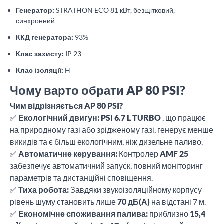
Генератор:
STRATHON ECO 81 кВт, безщітковий,
синхронний
ККД генератора:
93%
Клас захисту:
IP 23
Клас ізоляції:
H
Чому варто обрати AP 80 PSI?
Чим відрізняється AP 80 PSI?
✅
Екологічний двигун:
PSI 6.7 L TURBO
, що працює
на природному газі або зрідженому газі, генерує менше
викидів та є більш екологічним, ніж дизельне паливо.
✅
Автоматичне керування:
Контролер
AMF 25
забезпечує автоматичний запуск, повний моніторинг
параметрів та дистанційні сповіщення.
✅
Тиха робота:
Завдяки звукоізоляційному корпусу
рівень шуму становить лише
70 дБ(А)
на відстані 7 м.
✅
Економічне споживання палива:
приблизно
15,4