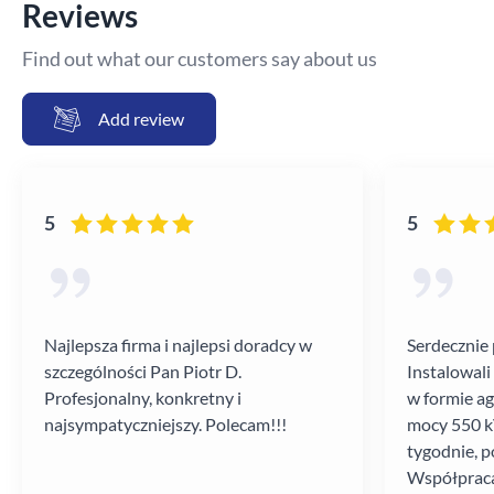
Reviews
Find out what our customers say about us
Add review
5
5
Najlepsza firma i najlepsi doradcy w
Serdecznie 
szczególności Pan Piotr D.
Instalowali
Profesjonalny, konkretny i
w formie a
najsympatyczniejszy. Polecam!!!
mocy 550 kV
tygodnie, p
Współpraca