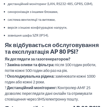
дистанційний моніторинг (LAN, RS232-485, GPRS, GSM),
синхронізація з іншими блоками,
система вентиляції та витяжки,
версія з іншою конфігурацією напруги,
зовнішня шафа SZR (IP54).
Як відбувається обслуговування
та експлуатація AP 80 PSI?
Як доглядати за газогенератором?
?
Заміна оливи та фільтра:
після 100 годин роботи,
потім кожні 500 годин або раз на рік.
?
Охолоджувальна рідина:
замінювати кожні 1000
годин або кожні 2 роки.
?
Дистанційний моніторинг:
Контролер AMF 25
дозволяє переглядати дані онлайн та отримувати
сповіщення через SMS/електронну пошту.