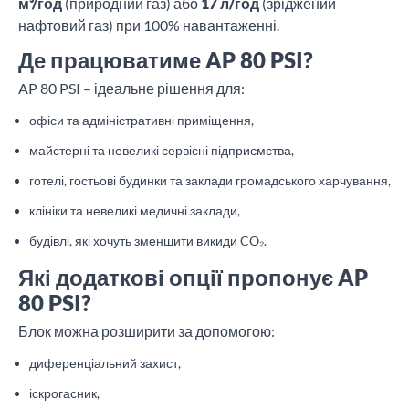
м³/год
(природний газ) або
17 л/год
(зріджений
нафтовий газ) при 100% навантаженні.
Де працюватиме AP 80 PSI?
AP 80 PSI – ідеальне рішення для:
офіси та адміністративні приміщення,
майстерні та невеликі сервісні підприємства,
готелі, гостьові будинки та заклади громадського харчування,
клініки та невеликі медичні заклади,
будівлі, які хочуть зменшити викиди CO₂.
Які додаткові опції пропонує AP
80 PSI?
Блок можна розширити за допомогою:
диференціальний захист,
іскрогасник,