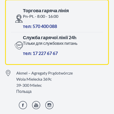
Торгова гаряча лінія
Pn-Pt. - 8:00 - 16:00
тел: 570 400 088
Служба гарячої лінії 24h
Тільки для службових питань
тел: 17 227 67 67
Akmel – Agregaty Prądotwórcze
Wola Mielecka 369c
39-300 Mielec
Польща
Фейсбук
YouTube
Інстаграм