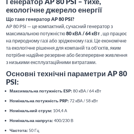
Генератор AP 80 PSI – тихе,
екологічне джерело енергії
Що таке генератор AP 80 PSI?
AP 80 PSI — це компактний, сучасний генератор з
максимальною потужністю
80 кВА / 64 кВт
, що працює
на природному газі або зрідженому газі. Це економічне
та екологічне рішення для компаній та об'єктів, яким
потрібне надійне резервне або безперервне живлення
з низькими експлуатаційними витратами.
Основні технічні параметри AP 80
PSI:
Максимальна потужність ESP:
80 кВА / 64 кВт
Номінальна потужність PRP:
72 кВА / 58 кВт
Номінальний струм:
104,4 А
Номінальна напруга:
400/230 В
Частота:
50 Гц