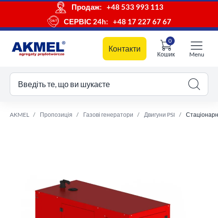
Продаж:
+48 533 993 113
СЕРВІС 24h:
+48 17 227 67 67
0
Контакти
Кошик
Menu
ш кошик
Введіть те, що ви шукаєте
AKMEL
Пропозиція
Газові генератори
Двигуни PSI
Стаціонарни