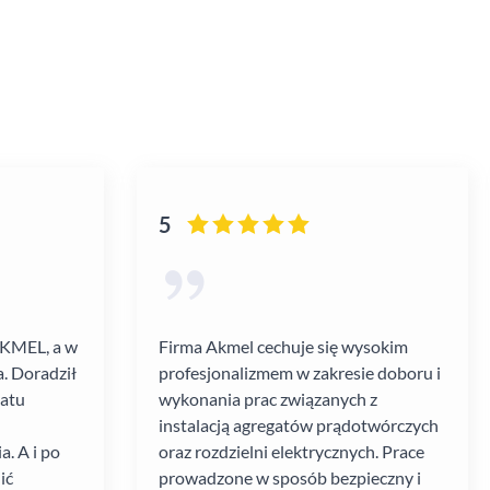
5
AKMEL, a w
Firma Akmel cechuje się wysokim
. Doradził
profesjonalizmem w zakresie doboru i
gatu
wykonania prac związanych z
instalacją agregatów prądotwórczych
. A i po
oraz rozdzielni elektrycznych. Prace
ić
prowadzone w sposób bezpieczny i