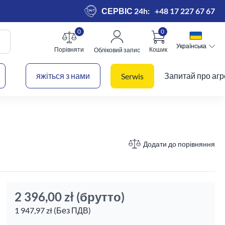
СЕРВІС 24h:
+48 17 227 67 67
0
0
Українська
Українська
Порівняти
Кошик
Обліковий запис
 кошик
яжіться з нами
Запитай про агр
Serwis
Додати до порівняння
2 396,00 zł
(брутто)
1 947,97 zł (Без ПДВ)