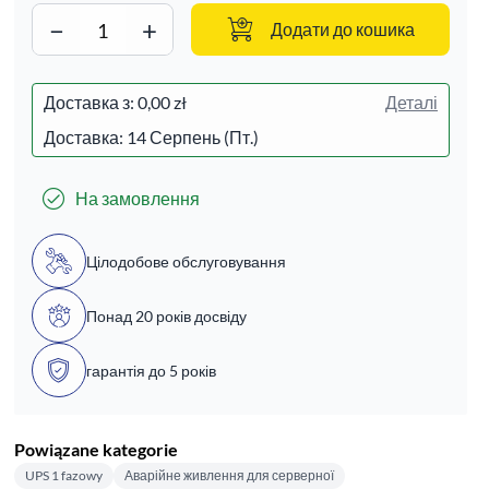
−
+
Додати до кошика
Доставка з:
0,00 zł
Деталі
Доставка: 14 Серпень (Пт.)
На замовлення
Цілодобове обслуговування
Понад 20 років досвіду
гарантія до 5 років
Powiązane kategorie
UPS 1 fazowy
Аварійне живлення для серверної