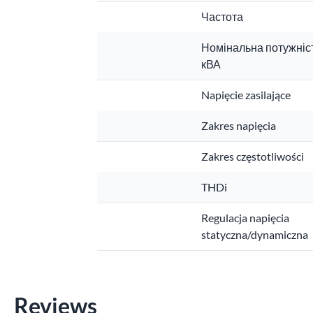
Частота
Номінальна потужніст
кВА
Napięcie zasilające
Zakres napięcia
Zakres częstotliwości
THDi
Regulacja napięcia
statyczna/dynamiczna
Reviews