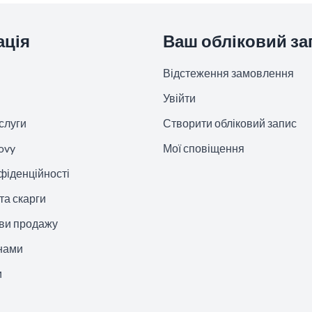
ація
Ваш обліковий за
Відстеження замовлення
Увійти
слуги
Створити обліковий запис
ovy
Мої сповіщення
фіденційності
та скарги
ови продажу
 нами
и