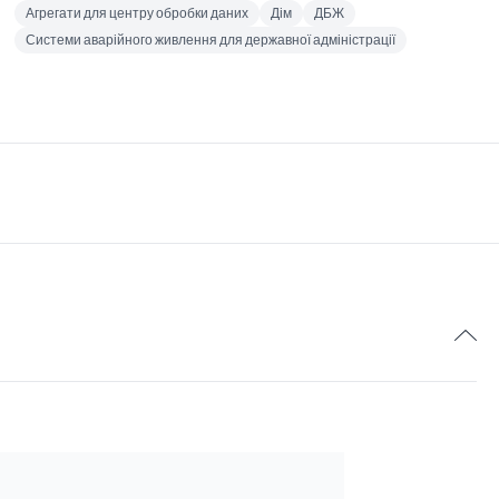
Агрегати для центру обробки даних
Дім
ДБЖ
Системи аварійного живлення для державної адміністрації
2