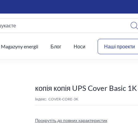
шукаєте
Ваш
Magazyny energii
Блог
Носи
Наші проекти
копія копія UPS Cover Basic 1K
Індекс:
COVER-CORE-3K
Прокрутіть до повних характеристик