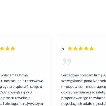
5
 polecam tą firmę.
Serdecznie polecam firmę 
i u nas zasilanie rezerwowe
szczególności pana Konrada
gregatu prądotwórczego o
mi odpowiedni model agre
VA i uwinęli się w 3
dokładnie tłumacząc zalety
po prostu rewelacja.
proponowanego rozwiązania
a i obsługa na najwyższym
negocjacjach udało się ustal