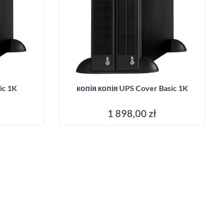
ic 1K
копія копія UPS Cover Basic 1K
1 898,00 zł
ика
Додати до кошика