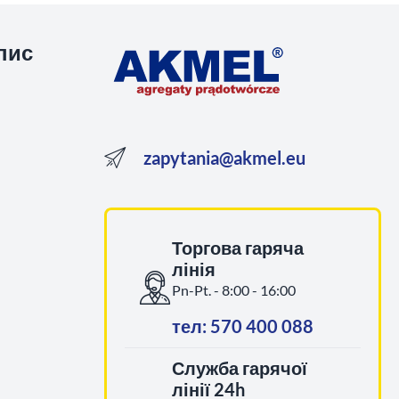
пис
zapytania@akmel.eu
Торгова гаряча
лінія
Pn-Pt. - 8:00 - 16:00
тел: 570 400 088
Служба гарячої
лінії 24h