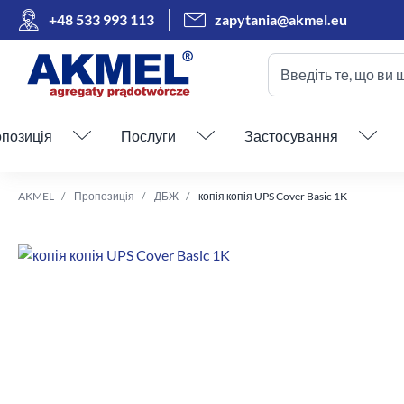
+48 533 993 113
zapytania@akmel.eu
Введіть те, що ви 
Пропустити меню
позиція
Послуги
Застосування
AKMEL
Пропозиція
ДБЖ
копія копія UPS Cover Basic 1K