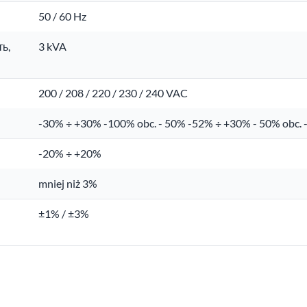
50 / 60 Hz
ь,
3 kVA
200 / 208 / 220 / 230 / 240 VAC
-30% ÷ +30% -100% obc. - 50% -52% ÷ +30% - 50% obc. 
-20% ÷ +20%
mniej niż 3%
±1% / ±3%