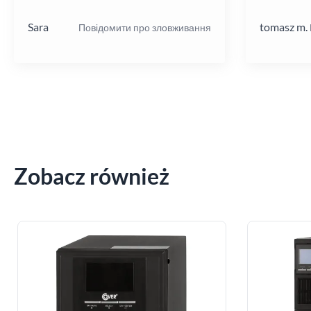
poziomie.
Sara
tomasz m.
Повідомити про зловживання
Zobacz również