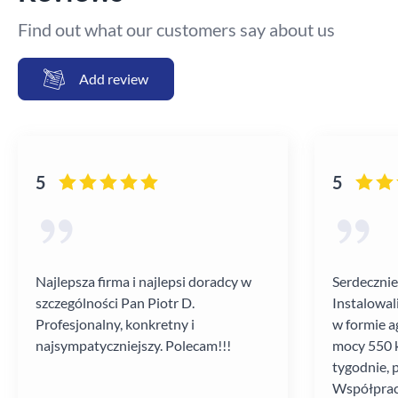
Find out what our customers say about us
Add review
5
5
Najlepsza firma i najlepsi doradcy w
Serdecznie
szczególności Pan Piotr D.
Instalowal
Profesjonalny, konkretny i
w formie a
najsympatyczniejszy. Polecam!!!
mocy 550 k
tygodnie, 
Współprac