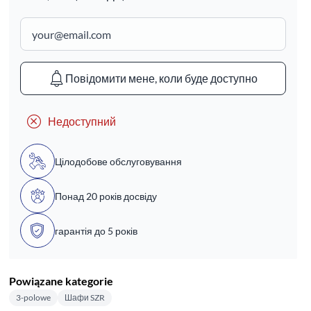
Повідомити мене, коли буде доступно
Недоступний
Цілодобове обслуговування
Понад 20 років досвіду
гарантія до 5 років
Powiązane kategorie
3-polowe
Шафи SZR