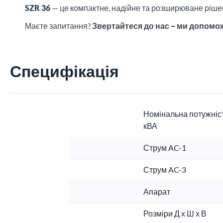
SZR 36
— це компактне, надійне та розширюване ріше
Маєте запитання?
Звертайтеся до нас – ми допомо
Специфікація
Номінальна потужніст
кВА
Струм AC-1
Струм AC-3
Апарат
Розміри Д х Ш х В