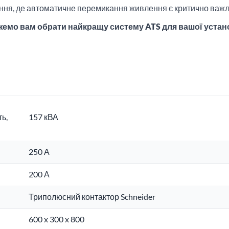
ння, де автоматичне перемикання живлення є критично важ
жемо вам обрати найкращу систему ATS для вашої устан
ь,
157 кВА
250 А
200 А
Триполюсний контактор Schneider
600 x 300 x 800