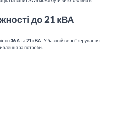
ції. На запит AWS може бути виготовлена в
жності до 21 кВА
ністю
36 А
та
21 кВА
. У базовій версії керування
ивлення за потреби.