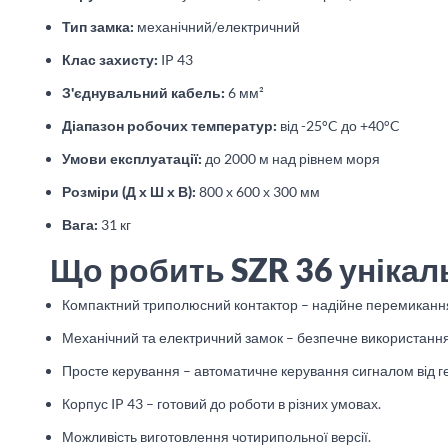
Тип замка:
механічний/електричний
Клас захисту:
IP 43
З'єднувальний кабель:
6 мм²
Діапазон робочих температур:
від -25°C до +40°C
Умови експлуатації:
до 2000 м над рівнем моря
Розміри (Д х Ш х В):
800 х 600 х 300 мм
Вага:
31 кг
Що робить SZR 36 уніка
Компактний триполюсний контактор – надійне перемикання
Механічний та електричний замок – безпечне використання
Просте керування – автоматичне керування сигналом від г
Корпус IP 43 – готовий до роботи в різних умовах.
Можливість виготовлення чотирипольної версії.