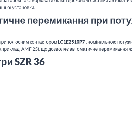
ратором та створювати більш досконалі системи автоматиза
ньої установки.
тичне перемикання при поту
 триполюсним контактором
LC1E2510P7
, номінальною потуж
наприклад, AMF 25), що дозволяє автоматичне перемикання ж
три SZR 36