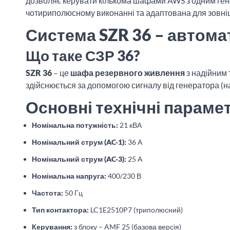
дозволяє керувати кількома шафами AWS з одним гене
чотириполюсному виконанні та адаптована для зовніш
Система SZR 36 – автома
Що таке СЗР 36?
SZR 36
– це
шафа резервного живлення
з надійним
здійснюється за допомогою сигналу від генератора (
Основні технічні параме
Номінальна потужність:
21 кВА
Номінальний струм (AC-1):
36 А
Номінальний струм (AC-3):
25 А
Номінальна напруга:
400/230 В
Частота:
50 Гц
Тип контактора:
LC1E2510P7 (триполюсний)
Керування:
з блоку – AMF 25 (базова версія)