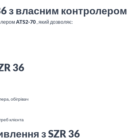
 36 з власним контролером
олером
ATS2-70
, який дозволяє:
ZR 36
ера, обігрівач
треб клієнта
ивлення з SZR 36