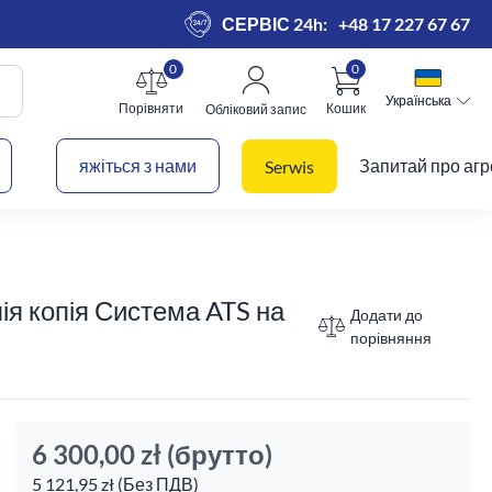
СЕРВІС 24h:
+48 17 227 67 67
0
0
Українська
Українська
Порівняти
Кошик
Обліковий запис
 кошик
яжіться з нами
Запитай про агр
Serwis
опія копія Система ATS на
Додати до
порівняння
6 300,00 zł
(брутто)
5 121,95 zł (Без ПДВ)