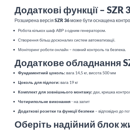
Додаткові функції – SZR
Розширена версія
SZR 36
може бути оснащена контр
Робота кількох шаф АВР з одним генератором.
Створення більш досконалих систем автоматизації.
Моніторинг роботи онлайн – повний контроль та безпека.
Додаткове обладнання S
Фундаментний цоколь:
вага 14,5 кг, висота 500 мм
Цоколь для підлоги:
вага 19 кг
Комплект для зовнішнього монтажу:
дах, кришка контрол
Чотирипольне виконання
- на запит
Додаткові розетки та функції безпеки
– відповідно до по
Оберіть надійний блок ж