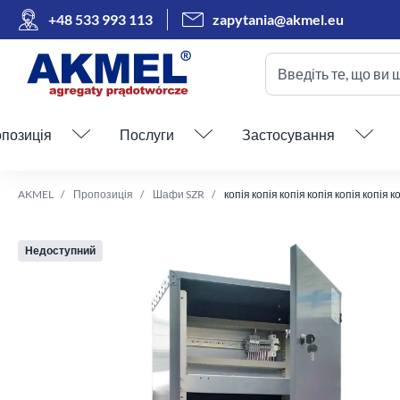
+48 533 993 113
zapytania@akmel.eu
Введіть те, що ви 
Пропустити меню
позиція
Послуги
Застосування
AKMEL
Пропозиція
Шафи SZR
копія копія копія копія копія копія
Недоступний