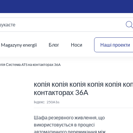
шукаєте
Ваш
Magazyny energii
Блог
Носи
Наші проекти
 копія Система ATS на контакторах 36A
копія копія копія копія копія к
контакторах 36A
Індекс:
250A bs
Шафа резервного живлення, що
використовується в процесі
автоматичного перемикання між