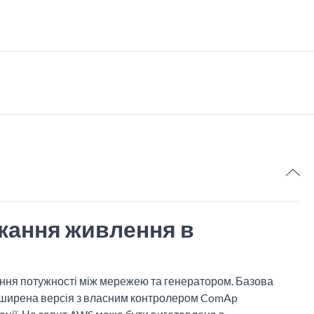
6
икання живлення в
ання потужності між мережею та генератором. Базова
Розширена версія з власним контролером ComAp