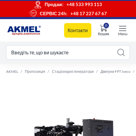
Продаж:
+48 533 993 113
СЕРВІС 24h:
+48 17 227 67 67
0
Контакти
Кошик
Menu
ш кошик
Введіть те, що ви шукаєте
AKMEL
Пропозиція
Стаціонарні генератори
Двигуни FPT Iveco