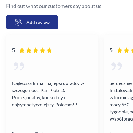
Find out what our customers say about us
Add review
5
5
Najlepsza firma i najlepsi doradcy w
Serdecznie 
szczególności Pan Piotr D.
Instalowali
Profesjonalny, konkretny i
w formie a
najsympatyczniejszy. Polecam!!!
mocy 550 kV
tygodnie, p
Współpraca
poziomie.