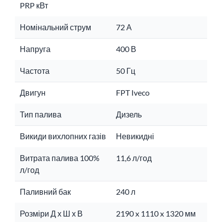
PRP кВт
Номінальний струм
72 А
Напруга
400 В
Частота
50 Гц
Двигун
FPT Iveco
Тип палива
Дизель
Викиди вихлопних газів
Невикидні
Витрата палива 100%
11,6 л/год
л/год
Паливний бак
240 л
Розміри Д х Ш х В
2190 x 1110 x 1320 мм