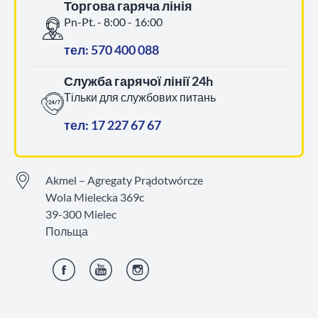
Торгова гаряча лінія
Pn-Pt. - 8:00 - 16:00
тел: 570 400 088
Служба гарячої лінії 24h
Тільки для службових питань
тел: 17 227 67 67
Akmel – Agregaty Prądotwórcze
Wola Mielecka 369c
39-300 Mielec
Польща
Фейсбук
YouTube
Інстаграм