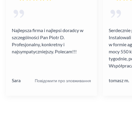
Najlepsza firma i najlepsi doradcy w
Serdecznie 
szczególności Pan Piotr D.
Instalowali
Profesjonalny, konkretny i
w formie a
najsympatyczniejszy. Polecam!!!
mocy 550 kV
tygodnie, p
Współpraca
poziomie.
Sara
tomasz m.
Повідомити про зловживання