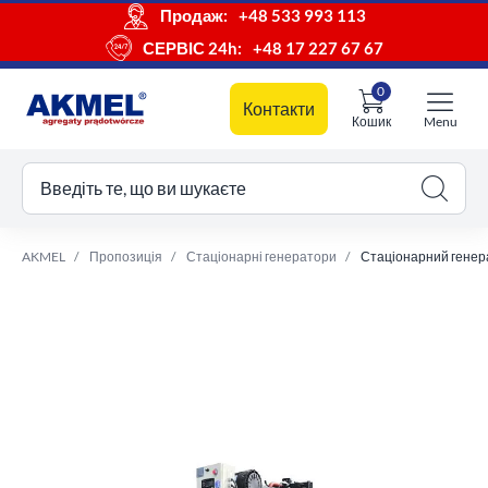
Продаж:
+48 533 993 113
СЕРВІС 24h:
+48 17 227 67 67
0
Контакти
Кошик
Menu
ш кошик
Введіть те, що ви шукаєте
AKMEL
Пропозиція
Стаціонарні генератори
Стаціонарний генера