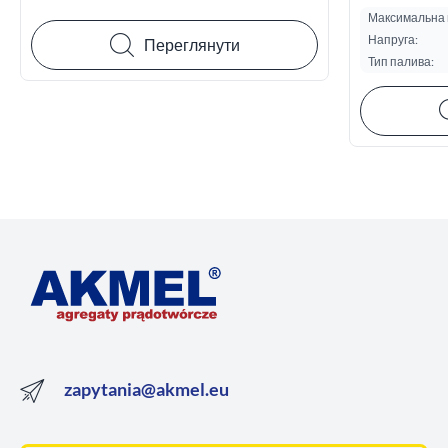
Максимальна п
Напруга:
Переглянути
Тип палива:
zapytania@akmel.eu