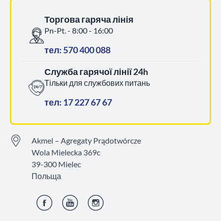
Торгова гаряча лінія
Pn-Pt. - 8:00 - 16:00
тел: 570 400 088
Служба гарячої лінії 24h
Тільки для службових питань
тел: 17 227 67 67
Akmel – Agregaty Prądotwórcze
Wola Mielecka 369c
39-300 Mielec
Польща
Фейсбук
YouTube
Інстаграм