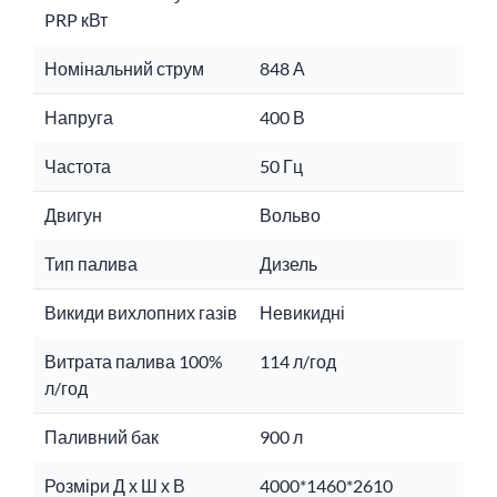
PRP кВт
Номінальний струм
848 А
Напруга
400 В
Частота
50 Гц
Двигун
Вольво
Тип палива
Дизель
Викиди вихлопних газів
Невикидні
Витрата палива 100%
114 л/год
л/год
Паливний бак
900 л
Розміри Д х Ш х В
4000*1460*2610