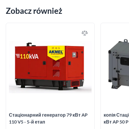
Zobacz również
Стаціонарний генератор 79 кВт AP
копія Стац
110 V5 - 5-й етап
кВт AP 50 P