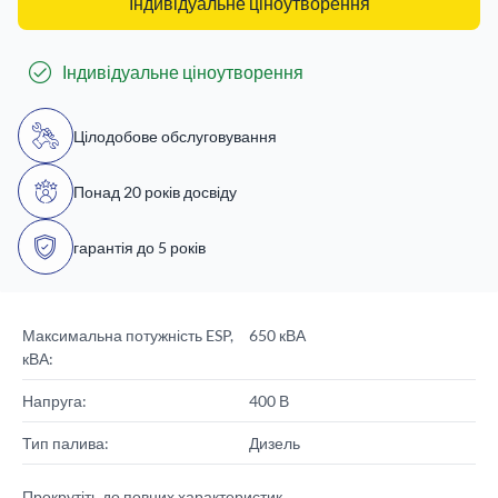
Індивідуальне ціноутворення
Індивідуальне ціноутворення
Цілодобове обслуговування
Понад 20 років досвіду
гарантія до 5 років
Максимальна потужність ESP,
650 кВА
кВА:
Напруга:
400 В
Тип палива:
Дизель
Прокрутіть до повних характеристик