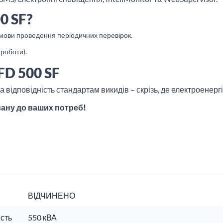
0 SF?
 умови проведення періодичних перевірок.
 роботи).
FD 500 SF
 відповідність стандартам викидів – скрізь, де електроенерг
вану до ваших потреб!
ВІДЧИНЕНО
сть
550 кВА