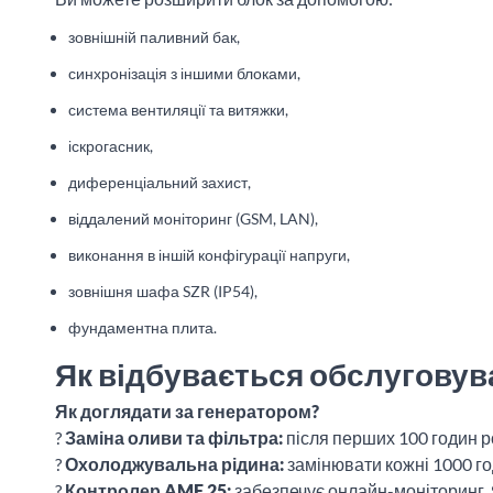
зовнішній паливний бак,
синхронізація з іншими блоками,
система вентиляції та витяжки,
іскрогасник,
диференціальний захист,
віддалений моніторинг (GSM, LAN),
виконання в іншій конфігурації напруги,
зовнішня шафа SZR (IP54),
фундаментна плита.
Як відбувається обслуговува
Як доглядати за генератором?
?
Заміна оливи та фільтра:
після перших 100 годин ро
?
Охолоджувальна рідина:
замінювати кожні 1000 годи
?
Контролер AMF 25:
забезпечує онлайн-моніторинг, S