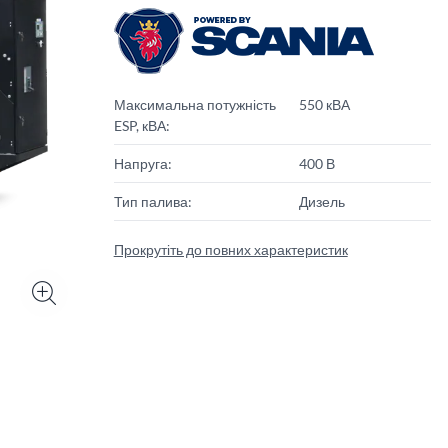
Максимальна потужність
550 кВА
ESP, кВА:
Напруга:
400 В
Тип палива:
Дизель
Прокрутіть до повних характеристик