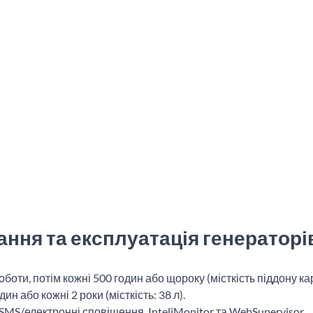
ння та експлуатація генераторів
боти, потім кожні 500 годин або щороку (місткість піддону кар
н або кожні 2 роки (місткість: 38 л).
MS/електронні сповіщення, InteliMonitor та WebSupervisor.