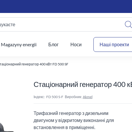
шукаєте
Ваш
Magazyny energii
Блог
Носи
Наші проекти
таціонарний генератор 400 кВт FD 500 SF
Стаціонарний генератор 400 к
Індекс:
FD 500 S-F
Виробник:
Akmel
Трифазний генератор з дизельним
двигуном у відкритому виконанні для
встановлення в приміщенні.