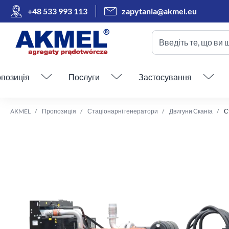
+48 533 993 113
zapytania@akmel.eu
Введіть те, що ви 
Пропустити меню
позиція
Послуги
Застосування
AKMEL
Пропозиція
Стаціонарні генератори
Двигуни Сканіа
С