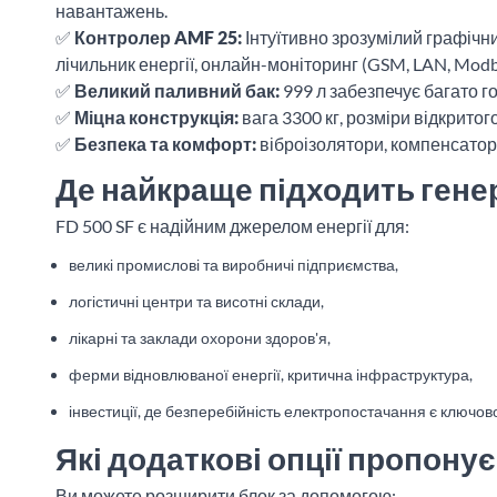
навантажень.
✅
Контролер AMF 25:
Інтуїтивно зрозумілий графічни
лічильник енергії, онлайн-моніторинг (GSM, LAN, Modb
✅
Великий паливний бак:
999 л забезпечує багато 
✅
Міцна конструкція:
вага 3300 кг, розміри відкрито
✅
Безпека та комфорт:
віброізолятори, компенсатор 
Де найкраще підходить генер
FD 500 SF є надійним джерелом енергії для:
великі промислові та виробничі підприємства,
логістичні центри та висотні склади,
лікарні та заклади охорони здоров'я,
ферми відновлюваної енергії, критична інфраструктура,
інвестиції, де безперебійність електропостачання є ключов
Які додаткові опції пропонує
Ви можете розширити блок за допомогою: