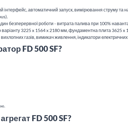
й інтерфейс, автоматичний запуск, вимірювання струму та нап
us).
годин безперервної роботи - витрата палива при 100% наван
го варіанту 3225 x 1564 x 2180 мм, фундаментна плита 3625 x 
вихлопних газів, вимикач живлення, індикатори електричних 
атор FD 500 SF?
ою.
 агрегат FD 500 SF?