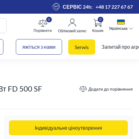
СЕРВІС 24h:
+48 17 227 67 67
0
0
Українська
Українська
Порівняти
Кошик
Обліковий запис
 кошик
яжіться з нами
Запитай про агр
Serwis
Вт FD 500 SF
Додати до порівняння
Індивідуальне ціноутворення