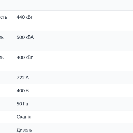
сть
440 кВт
ть
500 кВА
ть
400 кВт
722 А
400 В
50 Гц
Сканія
Дизель