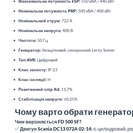
Максимальна потужність ESP:
550 кВА / 440 кВт
Номінальна потужність PRP:
500 кВА / 400 кВт
Номінальний струм:
722 А
Номінальна напруга:
400 В
Частота:
50 Гц
Генератор:
безщітковий, синхронний Leroy Somer
Тип AVR:
Цифровий
Клас захисту:
IP 23
Клас ізоляції:
H
Реактивний опір Xd:
11,7%
Стабілізація напруги:
±0,25%
Чому варто обрати генератор
Чим вирізняється FD 500 SF?
✅
Двигун Scania DC13 072A 02-14:
6-циліндровий, ряд