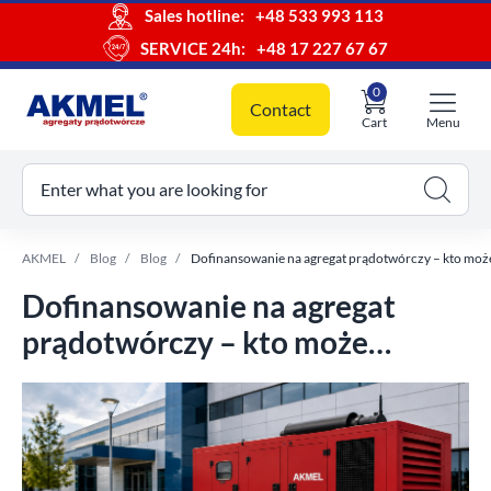
Sales hotline:
+48 533 993 113
SERVICE 24h:
+48 17 227 67 67
0
Contact
Cart
Menu
ur cart
Enter what you are looking for
AKMEL
Blog
Blog
Dofinansowanie na agregat prądotwórczy – kto może
Dofinansowanie na agregat
prądotwórczy – kto może
otrzymać dotację i jak
przygotować zakup?