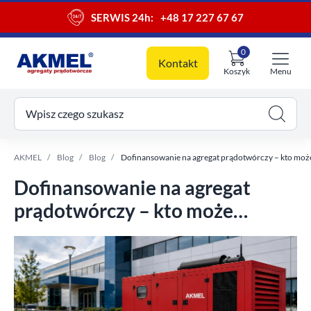
SERWIS 24h:
+48 17 227 67 67
0
Kontakt
Koszyk
Menu
ój koszyk
Wpisz czego szukasz
AKMEL
Blog
Blog
Dofinansowanie na agregat prądotwórczy – kto może
Dofinansowanie na agregat
prądotwórczy – kto może
otrzymać dotację i jak
przygotować zakup?