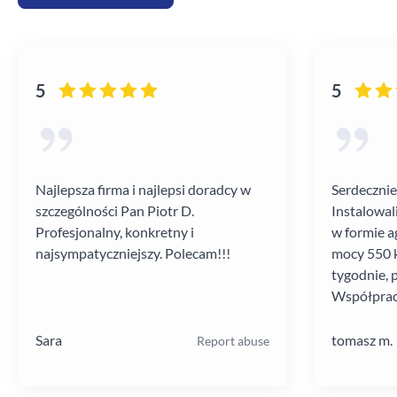
5
5
Najlepsza firma i najlepsi doradcy w
Serdecznie
szczególności Pan Piotr D.
Instalowal
Profesjonalny, konkretny i
w formie a
najsympatyczniejszy. Polecam!!!
mocy 550 k
tygodnie, 
Współprac
poziomie.
Sara
tomasz m.
Report abuse