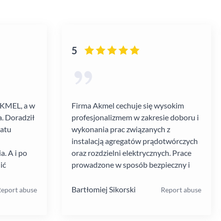
5
AKMEL, a w
Firma Akmel cechuje się wysokim
. Doradził
profesjonalizmem w zakresie doboru i
gatu
wykonania prac związanych z
instalacją agregatów prądotwórczych
. A i po
oraz rozdzielni elektrycznych. Prace
ić
prowadzone w sposób bezpieczny i
zebiegł
zgodny z ustalanym harmonogramem.
 kultura
Jakość i rodzaj stosowanych
Bartłomiej Sikorski
eport abuse
Report abuse
.
materiałów i rozwiązań w mojej opinii
na wysokim poziomie. W moim