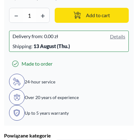
−
+
Add to cart
Delivery from:
0.00 zł
Details
Shipping:
13 August (Thu.)
Made to order
24-hour service
Over 20 years of experience
Up to 5 years warranty
Powiązane kategorie