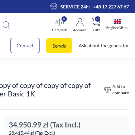
SERVICE 24h:
+48 17 227 67 67
0
0
English GB
English GB
Compare
Cart
Account
 cart
Contact
Ask about the generator
Serwis
opy of copy of copy of copy of
Add to
er Basic 1K
compare
34,950.99 zł
(Tax Incl.)
28,415.44 zł (Tax Excl.)