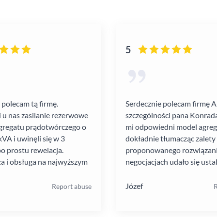
5
 polecam tą firmę.
Serdecznie polecam firmę 
i u nas zasilanie rezerwowe
szczególności pana Konrada
gregatu prądotwórczego o
mi odpowiedni model agre
VA i uwinęli się w 3
dokładnie tłumacząc zalety
po prostu rewelacja.
proponowanego rozwiązania
a i obsługa na najwyższym
negocjacjach udało się ustal
atrakcyjną cenę. Montaż pr
szybko i schludnie. Wysoka
Józef
Report abuse
R
pracowników. Solidna firma