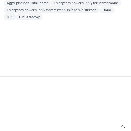
Aggregates for Data Center
Emergency power supply for server rooms
Emergency power supply systems for public administration
Home
UPS
UPS 3 fazowy
34