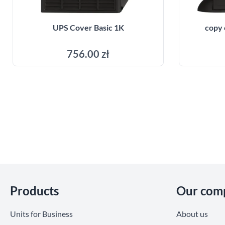
UPS Cover Basic 1K
copy 
756.00 zł
Add to cart
Skip section
Products
Our com
Units for Business
About us