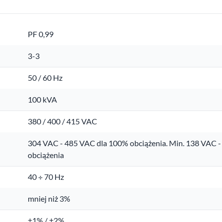
PF 0,99
3-3
50 / 60 Hz
100 kVA
380 / 400 / 415 VAC
304 VAC - 485 VAC dla 100% obciążenia. Min. 138 VAC -
obciążenia
40 ÷ 70 Hz
mniej niż 3%
±1% / ±2%