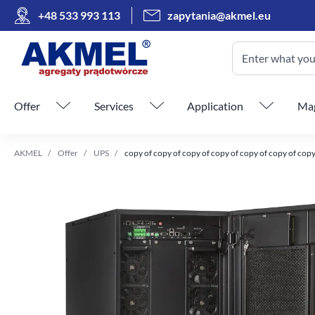
+48 533 993 113
zapytania@akmel.eu
Enter what you 
Skip menu
Offer
Services
Application
Mag
AKMEL
Offer
UPS
copy of copy of copy of copy of copy of copy of copy