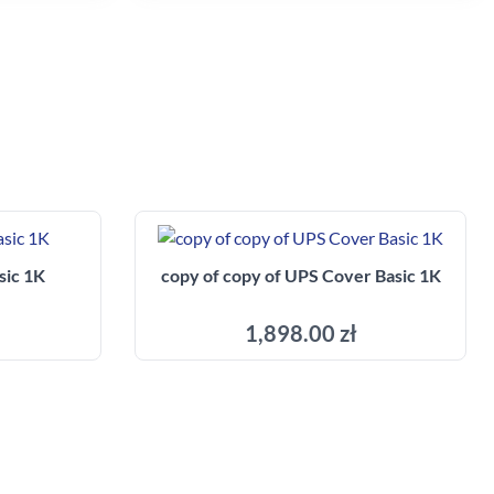
przypadku prace wykonane na rzecz
dużej firmy z sektora przemysłu
spożywczego.
sic 1K
copy of copy of UPS Cover Basic 1K
1,898.00 zł
Add to cart