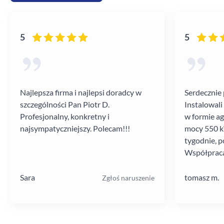
5
5
Najlepsza firma i najlepsi doradcy w
Serdecznie 
szczególności Pan Piotr D.
Instalowali
Profesjonalny, konkretny i
w formie a
najsympatyczniejszy. Polecam!!!
mocy 550 kV
tygodnie, p
Współpraca
poziomie.
Sara
tomasz m.
Zgłoś naruszenie