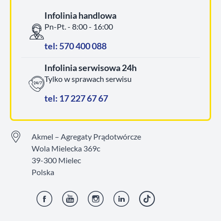
Infolinia handlowa
Pn-Pt. - 8:00 - 16:00
tel: 570 400 088
Infolinia serwisowa 24h
Tylko w sprawach serwisu
tel: 17 227 67 67
Akmel – Agregaty Prądotwórcze
Wola Mielecka 369c
39-300 Mielec
Polska
Facebook
YouTube
Instagram
LinkedIn
TikTok