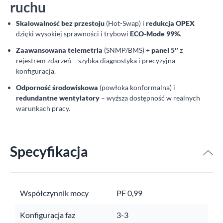
ruchu
Skalowalność bez przestoju
(Hot-Swap) i
redukcja OPEX
dzięki wysokiej sprawności i trybowi
ECO-Mode 99%
.
Zaawansowana telemetria
(SNMP/BMS) +
panel 5″
z
rejestrem zdarzeń – szybka diagnostyka i precyzyjna
konfiguracja.
Odporność środowiskowa
(powłoka konformalna) i
redundantne wentylatory
– wyższa dostępność w realnych
warunkach pracy.
Specyfikacja
Współczynnik mocy
PF 0,99
Konfiguracja faz
3-3