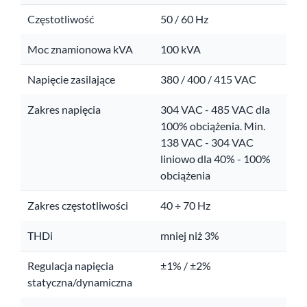
Częstotliwość
50 / 60 Hz
Moc znamionowa kVA
100 kVA
Napięcie zasilające
380 / 400 / 415 VAC
Zakres napięcia
304 VAC - 485 VAC dla
100% obciążenia. Min.
138 VAC - 304 VAC
liniowo dla 40% - 100%
obciążenia
Zakres częstotliwości
40 ÷ 70 Hz
THDi
mniej niż 3%
Regulacja napięcia
±1% / ±2%
statyczna/dynamiczna