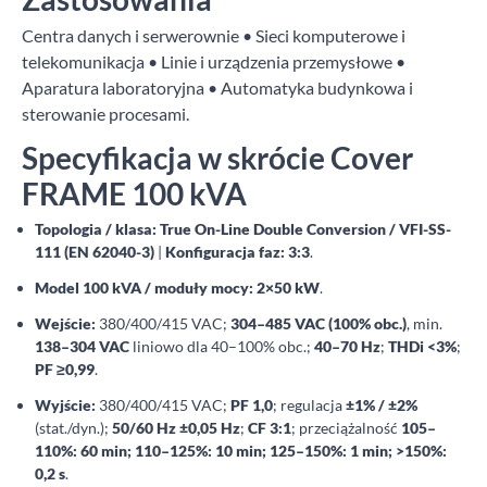
Centra danych i serwerownie • Sieci komputerowe i
telekomunikacja • Linie i urządzenia przemysłowe •
Aparatura laboratoryjna • Automatyka budynkowa i
sterowanie procesami.
Specyfikacja w skrócie Cover
FRAME 100 kVA
Topologia / klasa:
True On-Line Double Conversion / VFI-SS-
111 (EN 62040-3)
|
Konfiguracja faz:
3:3
.
Model 100 kVA / moduły mocy:
2×50 kW
.
Wejście:
380/400/415 VAC;
304–485 VAC (100% obc.)
, min.
138–304 VAC
liniowo dla 40–100% obc.;
40–70 Hz
;
THDi <3%
;
PF ≥0,99
.
Wyjście:
380/400/415 VAC;
PF 1,0
; regulacja
±1% / ±2%
(stat./dyn.);
50/60 Hz ±0,05 Hz
;
CF 3:1
; przeciążalność
105–
110%: 60 min; 110–125%: 10 min; 125–150%: 1 min; >150%:
0,2 s
.