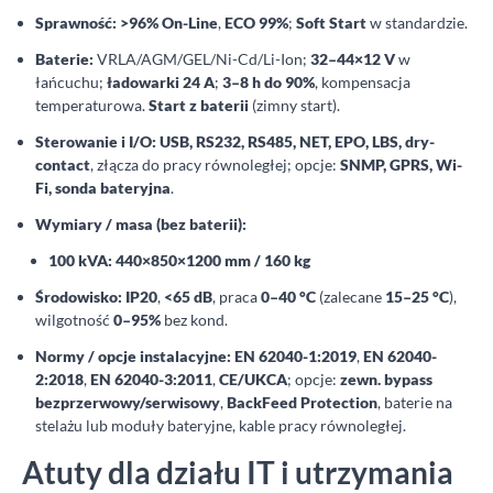
Sprawność:
>96% On-Line
,
ECO 99%
;
Soft Start
w standardzie.
Baterie:
VRLA/AGM/GEL/Ni-Cd/Li-Ion;
32–44×12 V
w
łańcuchu;
ładowarki 24 A
;
3–8 h do 90%
, kompensacja
temperaturowa.
Start z baterii
(zimny start).
Sterowanie i I/O:
USB, RS232, RS485, NET, EPO, LBS, dry-
contact
, złącza do pracy równoległej; opcje:
SNMP, GPRS, Wi-
Fi, sonda bateryjna
.
Wymiary / masa (bez baterii):
100 kVA:
440×850×1200 mm / 160 kg
Środowisko:
IP20
,
<65 dB
, praca
0–40 °C
(zalecane
15–25 °C
),
wilgotność
0–95%
bez kond.
Normy / opcje instalacyjne:
EN 62040-1:2019
,
EN 62040-
2:2018
,
EN 62040-3:2011
,
CE/UKCA
; opcje:
zewn. bypass
bezprzerwowy/serwisowy
,
BackFeed Protection
, baterie na
stelażu lub moduły bateryjne, kable pracy równoległej.
Atuty dla działu IT i utrzymania