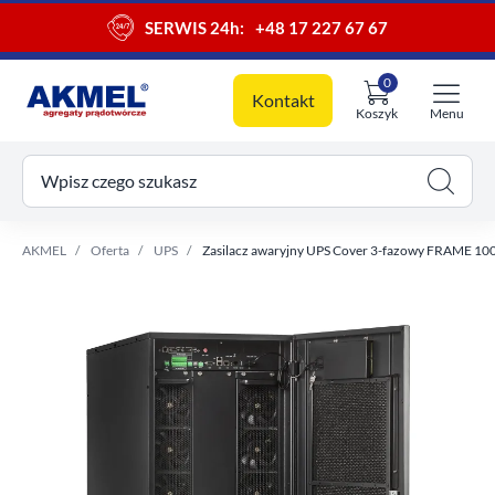
SERWIS 24h:
+48 17 227 67 67
0
Kontakt
Koszyk
Menu
ój koszyk
Wpisz czego szukasz
AKMEL
Oferta
UPS
Zasilacz awaryjny UPS Cover 3-fazowy FRAME 10