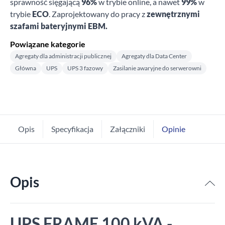
sprawność sięgającą
96%
w trybie online, a nawet
99%
w
trybie
ECO
. Zaprojektowany do pracy z
zewnętrznymi
szafami bateryjnymi EBM.
Powiązane kategorie
Agregaty dla administracji publicznej
Agregaty dla Data Center
Główna
UPS
UPS 3 fazowy
Zasilanie awaryjne do serwerowni
Opis
Specyfikacja
Załączniki
Opinie
Opis
UPS FRAME 100 kVA -