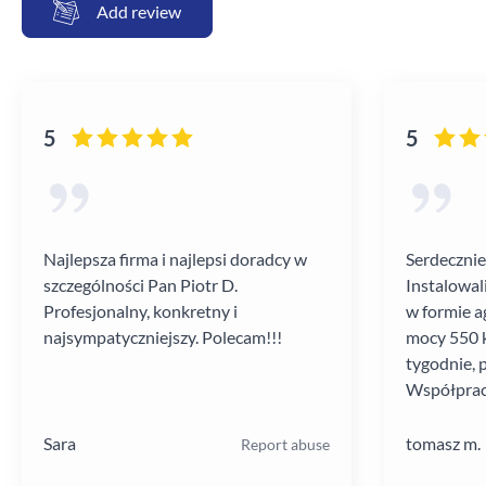
Add review
5
5
Najlepsza firma i najlepsi doradcy w
Serdecznie
szczególności Pan Piotr D.
Instalowal
Profesjonalny, konkretny i
w formie a
najsympatyczniejszy. Polecam!!!
mocy 550 k
tygodnie, 
Współprac
poziomie.
Sara
tomasz m.
Report abuse