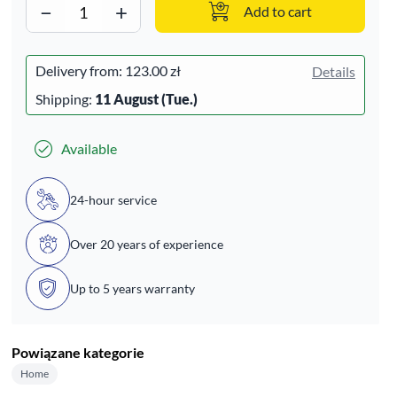
−
+
Add to cart
Delivery from:
123.00 zł
Details
Shipping:
11 August (Tue.)
Available
24-hour service
Over 20 years of experience
Up to 5 years warranty
Powiązane kategorie
Home