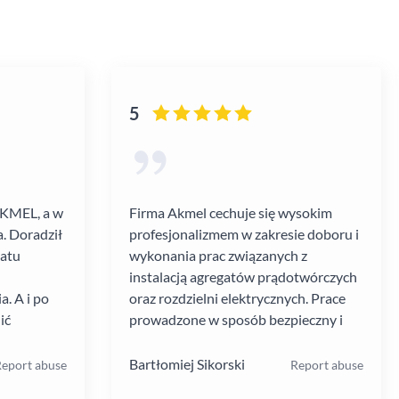
5
AKMEL, a w
Firma Akmel cechuje się wysokim
. Doradził
profesjonalizmem w zakresie doboru i
gatu
wykonania prac związanych z
instalacją agregatów prądotwórczych
. A i po
oraz rozdzielni elektrycznych. Prace
ić
prowadzone w sposób bezpieczny i
zebiegł
zgodny z ustalanym harmonogramem.
 kultura
Jakość i rodzaj stosowanych
Bartłomiej Sikorski
eport abuse
Report abuse
.
materiałów i rozwiązań w mojej opinii