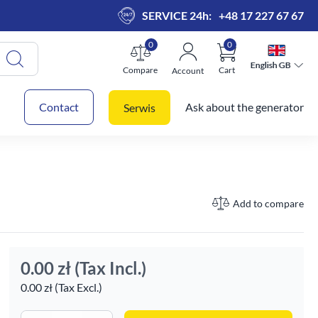
SERVICE 24h:
+48 17 227 67 67
0
0
English GB
English GB
Compare
Cart
Account
 cart
Contact
Ask about the generator
Serwis
Add to compare
0.00 zł
(Tax Incl.)
0.00 zł (Tax Excl.)