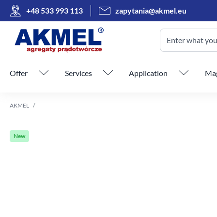
+48 533 993 113
zapytania@akmel.eu
Enter what you 
Skip menu
Offer
Services
Application
Mag
AKMEL
New