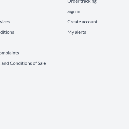
Order tracking
Sign in
vices
Create account
ditions
My alerts
omplaints
 and Conditions of Sale