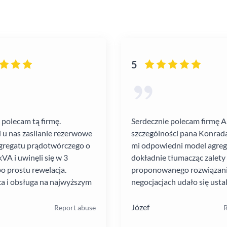
5
 polecam tą firmę.
Serdecznie polecam firmę 
i u nas zasilanie rezerwowe
szczególności pana Konrada
gregatu prądotwórczego o
mi odpowiedni model agre
VA i uwinęli się w 3
dokładnie tłumacząc zalety
po prostu rewelacja.
proponowanego rozwiązania
a i obsługa na najwyższym
negocjacjach udało się ustal
atrakcyjną cenę. Montaż pr
szybko i schludnie. Wysoka
Józef
Report abuse
R
pracowników. Solidna firma