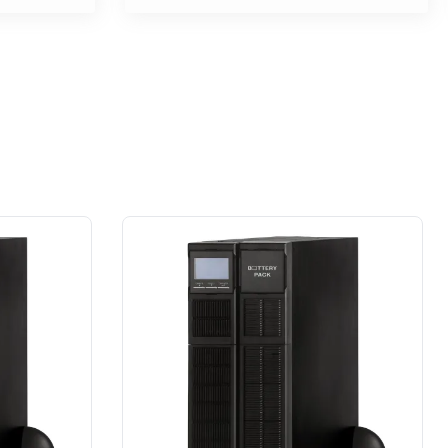
na wysokim poziomie. W moim
przypadku prace wykonane na rzecz
dużej firmy z sektora przemysłu
spożywczego.