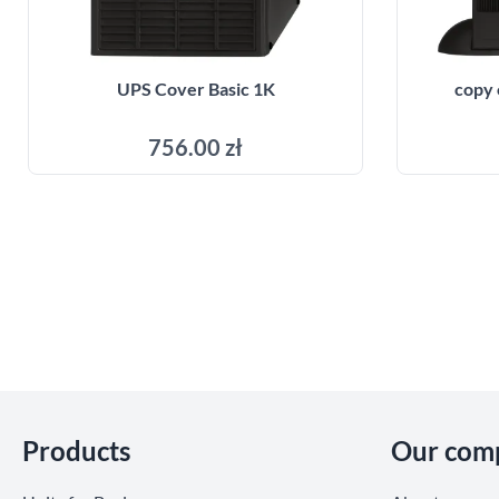
UPS Cover Basic 1K
copy 
756.00 zł
Add to cart
Skip section
Products
Our com