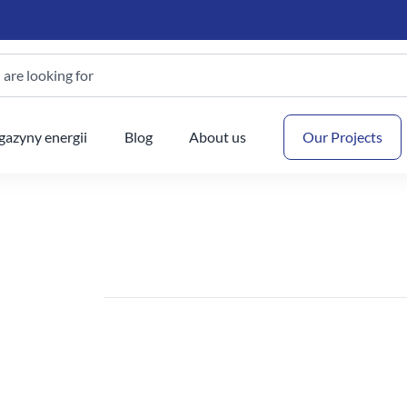
are looking for
Your
azyny energii
Blog
About us
Our Projects