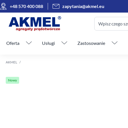
+48 570 400 088
zapytania@akmel.eu
Wpisz czego sz
Pomiń menu
Oferta
Usługi
Zastosowanie
AKMEL
Nowy