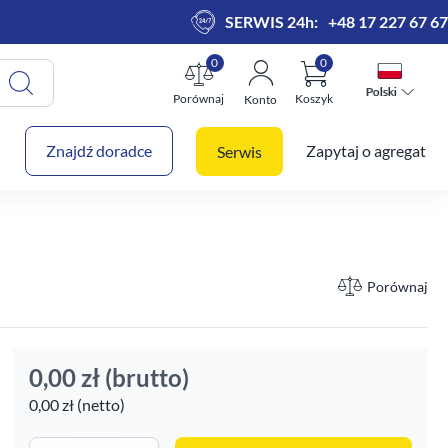
SERWIS 24h:
+48 17 227 67 67
0
0
Polski
Polski
Porównaj
Koszyk
Konto
 koszyk
Znajdź doradce
Zapytaj o agregat
Serwis
Porównaj
0,00 zł
(brutto)
0,00 zł (netto)