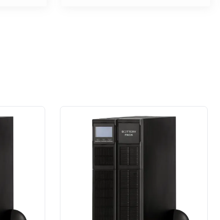
na wysokim poziomie. W moim
przypadku prace wykonane na rzecz
dużej firmy z sektora przemysłu
spożywczego.