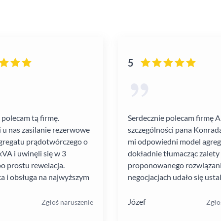
5
 polecam tą firmę.
Serdecznie polecam firmę 
i u nas zasilanie rezerwowe
szczególności pana Konrada
gregatu prądotwórczego o
mi odpowiedni model agre
VA i uwinęli się w 3
dokładnie tłumacząc zalety
po prostu rewelacja.
proponowanego rozwiązania
a i obsługa na najwyższym
negocjacjach udało się ustal
atrakcyjną cenę. Montaż pr
szybko i schludnie. Wysoka
Józef
Zgłoś naruszenie
Zgło
pracowników. Solidna firma