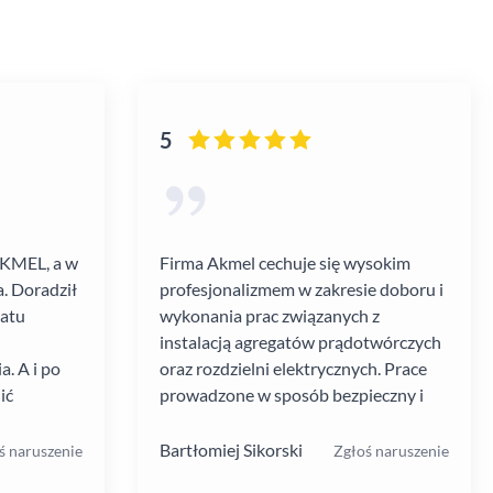
5
AKMEL, a w
Firma Akmel cechuje się wysokim
. Doradził
profesjonalizmem w zakresie doboru i
gatu
wykonania prac związanych z
instalacją agregatów prądotwórczych
. A i po
oraz rozdzielni elektrycznych. Prace
ić
prowadzone w sposób bezpieczny i
zebiegł
zgodny z ustalanym harmonogramem.
 kultura
Jakość i rodzaj stosowanych
Bartłomiej Sikorski
ś naruszenie
Zgłoś naruszenie
.
materiałów i rozwiązań w mojej opinii