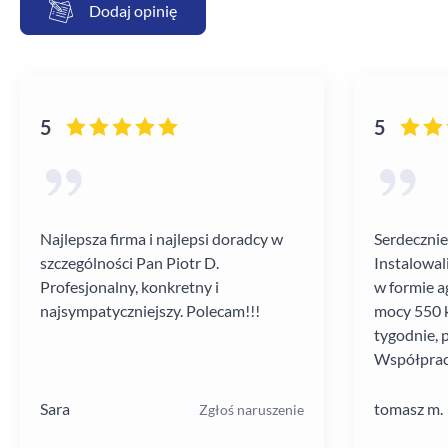
Dodaj opinię
5
5
Najlepsza firma i najlepsi doradcy w
Serdecznie
szczególności Pan Piotr D.
Instalowal
Profesjonalny, konkretny i
w formie a
najsympatyczniejszy. Polecam!!!
mocy 550 k
tygodnie, 
Współprac
poziomie.
Sara
tomasz m.
Zgłoś naruszenie