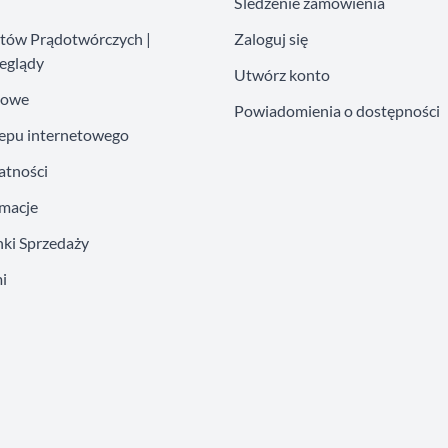
Śledzenie zamówienia
atów Prądotwórczych |
Zaloguj się
eglądy
Utwórz konto
kowe
Powiadomienia o dostępności
lepu internetowego
atności
amacje
ki Sprzedaży
i