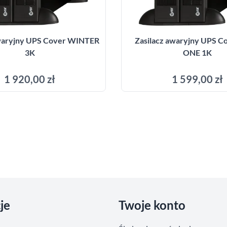
awaryjny UPS Cover WINTER
Zasilacz awaryjny UPS C
3K
ONE 1K
1 920,00 zł
1 599,00 zł
Dodaj do koszyka
Dodaj do kosz
je
Twoje konto