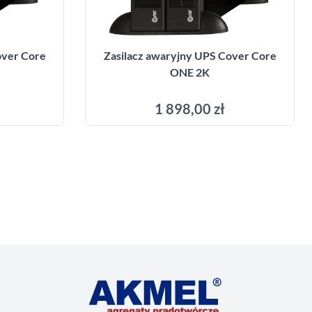
over Core
Zasilacz awaryjny UPS Cover Core
ONE 2K
1 898,00 zł
yka
Dodaj do koszyka