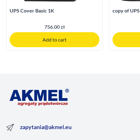
UPS Cover Basic 1K
copy of UPS
756.00 zł
Add to cart
zapytania@akmel.eu