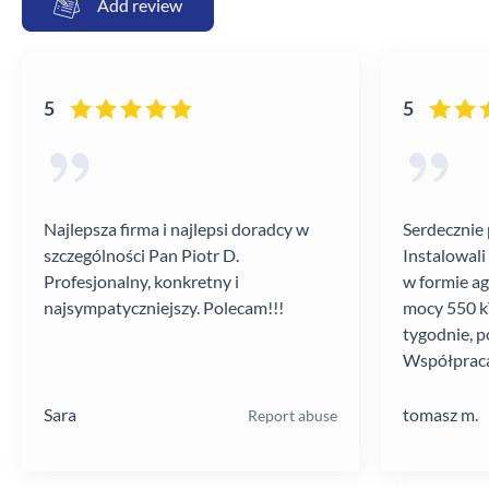
Add review
5
5
Najlepsza firma i najlepsi doradcy w
Serdecznie 
szczególności Pan Piotr D.
Instalowali
Profesjonalny, konkretny i
w formie a
najsympatyczniejszy. Polecam!!!
mocy 550 kV
tygodnie, p
Współpraca
poziomie.
Sara
tomasz m.
Report abuse