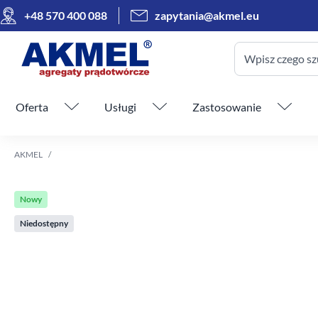
+48 570 400 088
zapytania@akmel.eu
Wpisz czego sz
Pomiń menu
Oferta
Usługi
Zastosowanie
AKMEL
Nowy
Niedostępny