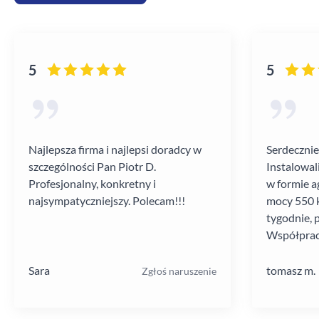
5
5
Najlepsza firma i najlepsi doradcy w
Serdecznie
szczególności Pan Piotr D.
Instalowal
Profesjonalny, konkretny i
w formie a
najsympatyczniejszy. Polecam!!!
mocy 550 k
tygodnie, 
Współprac
poziomie.
Sara
tomasz m.
Zgłoś naruszenie