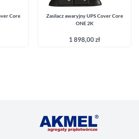
over Core
Zasilacz awaryjny UPS Cover Core
ONE 2K
1 898,00 zł
yka
Dodaj do koszyka