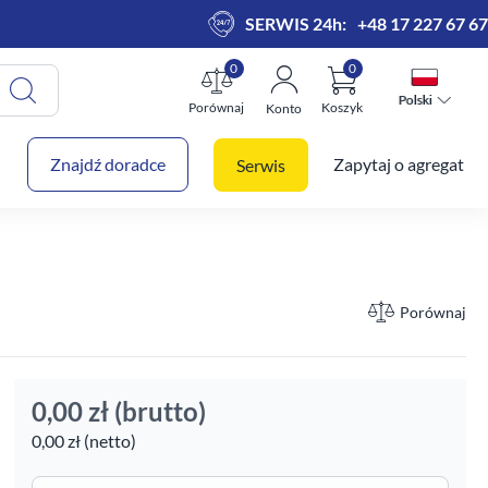
SERWIS 24h:
+48 17 227 67 67
0
0
Polski
Polski
Porównaj
Koszyk
Konto
 koszyk
Znajdź doradce
Zapytaj o agregat
Serwis
Porównaj
0,00 zł
(brutto)
0,00 zł (netto)