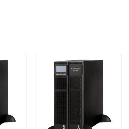
przypadku prace wykonane na rzecz
dużej firmy z sektora przemysłu
spożywczego.