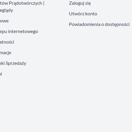
atów Prądotwórczych |
Zaloguj się
eglądy
Utwórz konto
kowe
Powiadomienia o dostępności
lepu internetowego
atności
amacje
ki Sprzedaży
i