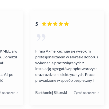
5
AKMEL, a w
Firma Akmel cechuje się wysokim
. Doradził
profesjonalizmem w zakresie doboru i
gatu
wykonania prac związanych z
instalacją agregatów prądotwórczych
. A i po
oraz rozdzielni elektrycznych. Prace
ić
prowadzone w sposób bezpieczny i
zebiegł
zgodny z ustalanym harmonogramem.
 kultura
Jakość i rodzaj stosowanych
Bartłomiej Sikorski
ś naruszenie
Zgłoś naruszenie
.
materiałów i rozwiązań w mojej opinii
na wysokim poziomie. W moim