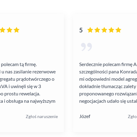
5
 polecam tą firmę.
Serdecznie polecam firmę 
i u nas zasilanie rezerwowe
szczególności pana Konrada
gregatu prądotwórczego o
mi odpowiedni model agre
VA i uwinęli się w 3
dokładnie tłumacząc zalety
po prostu rewelacja.
proponowanego rozwiązania
a i obsługa na najwyższym
negocjacjach udało się ustal
atrakcyjną cenę. Montaż pr
szybko i schludnie. Wysoka
Józef
Zgłoś naruszenie
Zgło
pracowników. Solidna firma