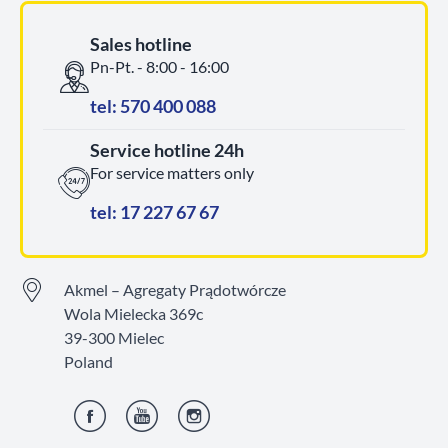
Sales hotline
Pn-Pt. - 8:00 - 16:00
tel: 570 400 088
Service hotline 24h
For service matters only
tel: 17 227 67 67
Akmel – Agregaty Prądotwórcze
Wola Mielecka 369c
39-300 Mielec
Poland
Facebook
YouTube
Instagram