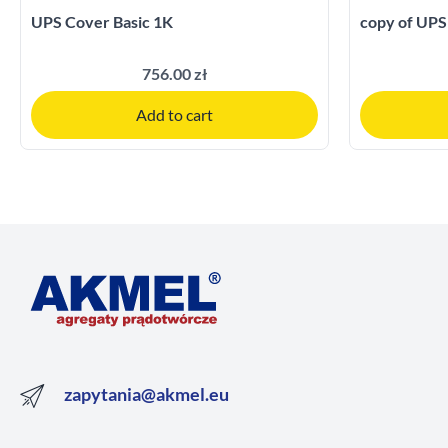
UPS Cover Basic 1K
copy of UPS
756.00 zł
Add to cart
zapytania@akmel.eu