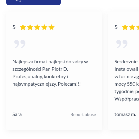
5
5
Najlepsza firma i najlepsi doradcy w
Serdecznie 
szczególności Pan Piotr D.
Instalowali
Profesjonalny, konkretny i
w formie a
najsympatyczniejszy. Polecam!!!
mocy 550 kV
tygodnie, p
Współpraca
poziomie.
Sara
tomasz m.
Report abuse