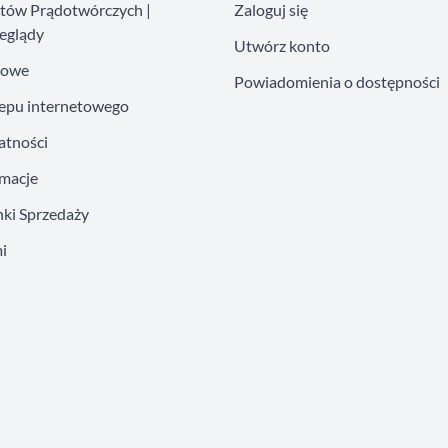
atów Prądotwórczych |
Zaloguj się
eglądy
Utwórz konto
kowe
Powiadomienia o dostępności
lepu internetowego
atności
amacje
ki Sprzedaży
i