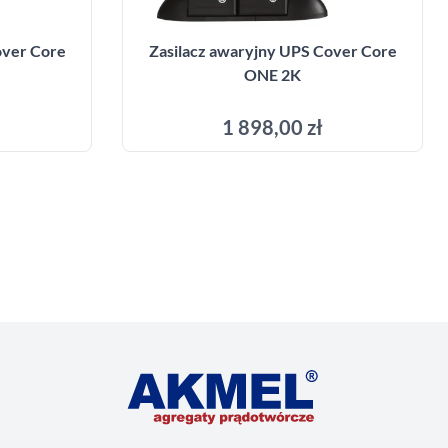
over Core
Zasilacz awaryjny UPS Cover Core
ONE 2K
1 898,00 zł
yka
Dodaj do koszyka