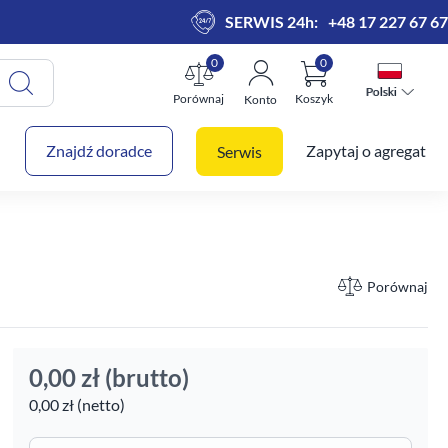
SERWIS 24h:
+48 17 227 67 67
0
0
Polski
Polski
Porównaj
Koszyk
Konto
 koszyk
Znajdź doradce
Zapytaj o agregat
Serwis
Porównaj
0,00 zł
(brutto)
0,00 zł (netto)