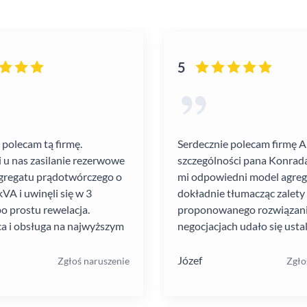
5
 polecam tą firmę.
Serdecznie polecam firmę 
i u nas zasilanie rezerwowe
szczególności pana Konrada
gregatu prądotwórczego o
mi odpowiedni model agre
VA i uwinęli się w 3
dokładnie tłumacząc zalety
po prostu rewelacja.
proponowanego rozwiązania
a i obsługa na najwyższym
negocjacjach udało się ustal
atrakcyjną cenę. Montaż pr
szybko i schludnie. Wysoka
Józef
Zgłoś naruszenie
Zgło
pracowników. Solidna firma