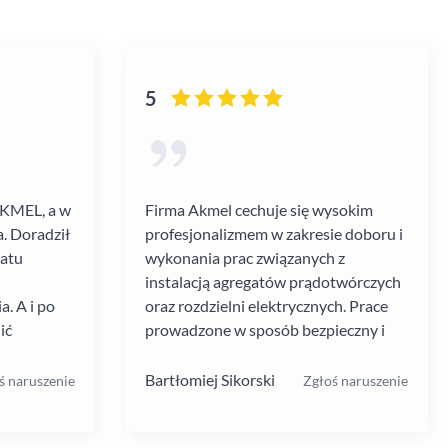
5
AKMEL, a w
Firma Akmel cechuje się wysokim
. Doradził
profesjonalizmem w zakresie doboru i
gatu
wykonania prac związanych z
instalacją agregatów prądotwórczych
. A i po
oraz rozdzielni elektrycznych. Prace
ić
prowadzone w sposób bezpieczny i
zebiegł
zgodny z ustalanym harmonogramem.
 kultura
Jakość i rodzaj stosowanych
Bartłomiej Sikorski
ś naruszenie
Zgłoś naruszenie
.
materiałów i rozwiązań w mojej opinii
na wysokim poziomie. W moim