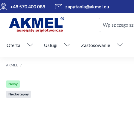
+48 570 400 088
zapytania@akmel.eu
Wpisz czego sz
Pomiń menu
Oferta
Usługi
Zastosowanie
AKMEL
Nowy
Niedostępny