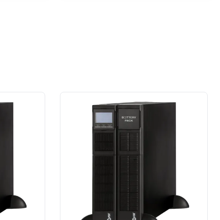
przypadku prace wykonane na rzecz
dużej firmy z sektora przemysłu
spożywczego.