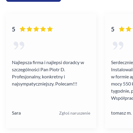
5
5
Najlepsza firma i najlepsi doradcy w
Serdecznie
szczególności Pan Piotr D.
Instalowal
Profesjonalny, konkretny i
w formie a
najsympatyczniejszy. Polecam!!!
mocy 550 k
tygodnie, 
Współprac
poziomie.
Sara
tomasz m.
Zgłoś naruszenie