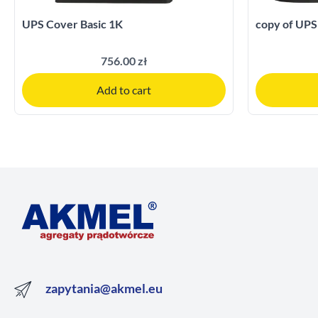
UPS Cover Basic 1K
copy of UPS
756.00 zł
Add to cart
zapytania@akmel.eu