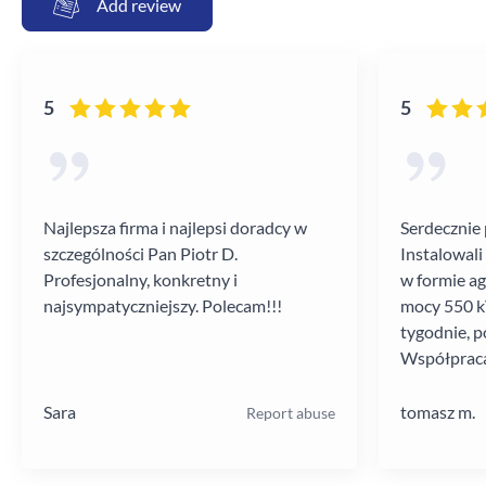
Add review
5
5
Najlepsza firma i najlepsi doradcy w
Serdecznie 
szczególności Pan Piotr D.
Instalowali
Profesjonalny, konkretny i
w formie a
najsympatyczniejszy. Polecam!!!
mocy 550 kV
tygodnie, p
Współpraca
poziomie.
Sara
tomasz m.
Report abuse