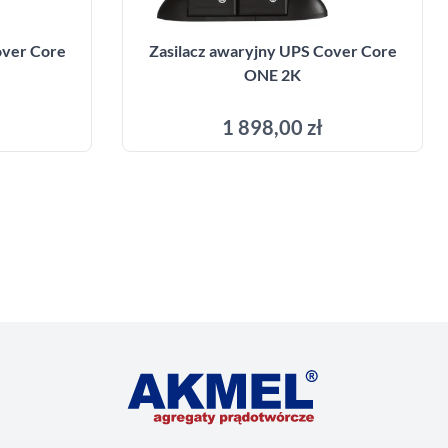
over Core
Zasilacz awaryjny UPS Cover Core
ONE 2K
1 898,00 zł
yka
Dodaj do koszyka