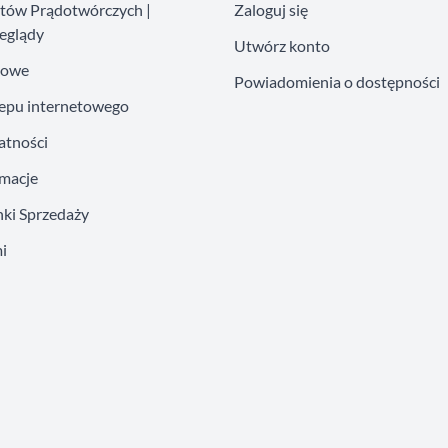
atów Prądotwórczych |
Zaloguj się
eglądy
Utwórz konto
kowe
Powiadomienia o dostępności
lepu internetowego
atności
amacje
ki Sprzedaży
i