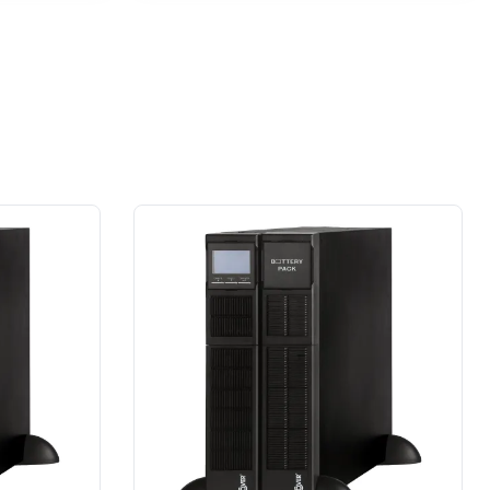
przypadku prace wykonane na rzecz
dużej firmy z sektora przemysłu
spożywczego.