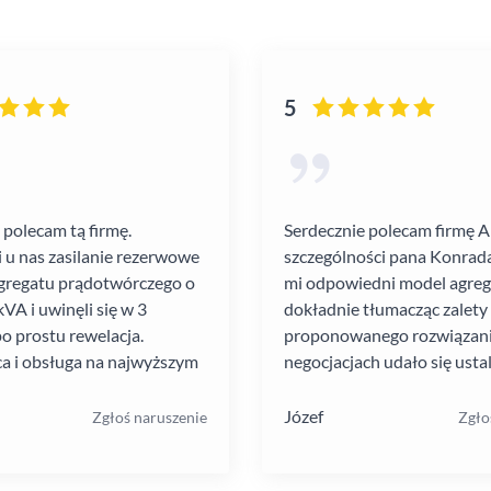
5
 polecam tą firmę.
Serdecznie polecam firmę 
i u nas zasilanie rezerwowe
szczególności pana Konrada
gregatu prądotwórczego o
mi odpowiedni model agre
VA i uwinęli się w 3
dokładnie tłumacząc zalety
po prostu rewelacja.
proponowanego rozwiązania
a i obsługa na najwyższym
negocjacjach udało się ustal
atrakcyjną cenę. Montaż pr
szybko i schludnie. Wysoka
Józef
Zgłoś naruszenie
Zgło
pracowników. Solidna firma