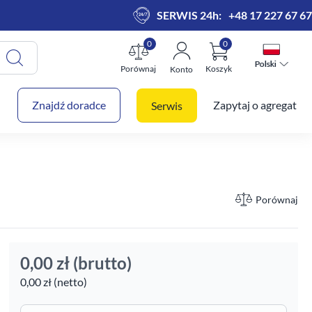
SERWIS 24h:
+48 17 227 67 67
0
0
Polski
Polski
Porównaj
Koszyk
Konto
 koszyk
Znajdź doradce
Zapytaj o agregat
Serwis
Porównaj
0,00 zł
(brutto)
0,00 zł (netto)