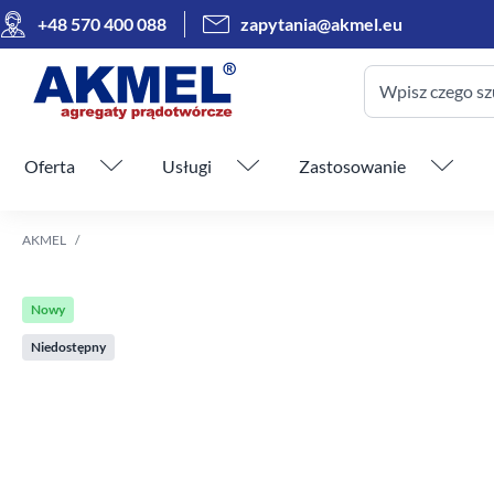
+48 570 400 088
zapytania@akmel.eu
Wpisz czego sz
Pomiń menu
Oferta
Usługi
Zastosowanie
AKMEL
Nowy
Niedostępny