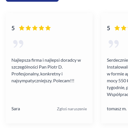
5
5
Najlepsza firma i najlepsi doradcy w
Serdecznie
szczególności Pan Piotr D.
Instalowal
Profesjonalny, konkretny i
w formie a
najsympatyczniejszy. Polecam!!!
mocy 550 k
tygodnie, 
Współprac
poziomie.
Sara
tomasz m.
Zgłoś naruszenie