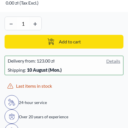
0.00 zł (Tax Excl.)
−
+
Add to cart
Delivery from:
123.00 zł
Details
Shipping:
10 August (Mon.)
Last items in stock
24-hour service
Over 20 years of experience