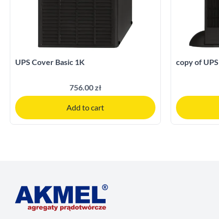
UPS Cover Basic 1K
copy of UPS
756.00 zł
Add to cart