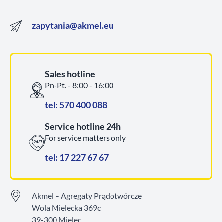
zapytania@akmel.eu
Sales hotline
Pn-Pt. - 8:00 - 16:00
tel: 570 400 088
Service hotline 24h
For service matters only
tel: 17 227 67 67
Akmel – Agregaty Prądotwórcze
Wola Mielecka 369c
39-300 Mielec