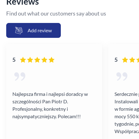
Reviews
Find out what our customers say about us
Add review
5
5
Najlepsza firma i najlepsi doradcy w
Serdecznie 
szczególności Pan Piotr D.
Instalowali
Profesjonalny, konkretny i
w formie a
najsympatyczniejszy. Polecam!!!
mocy 550 kV
tygodnie, p
Współpraca
poziomie.