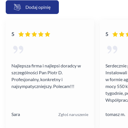
Dodaj opinię
5
5
Najlepsza firma i najlepsi doradcy w
Serdecznie 
szczególności Pan Piotr D.
Instalowali
Profesjonalny, konkretny i
w formie a
najsympatyczniejszy. Polecam!!!
mocy 550 kV
tygodnie, p
Współpraca
poziomie.
Sara
tomasz m.
Zgłoś naruszenie