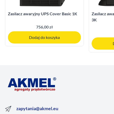
Zasilacz awaryjny UPS Cover Basic 1K
Zasilacz a
3K
756,00 zł
Dodaj do koszyka
zapytania@akmel.eu