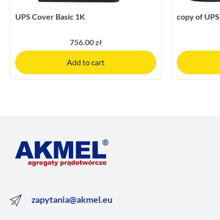
UPS Cover Basic 1K
copy of UPS
756.00 zł
Add to cart
zapytania@akmel.eu