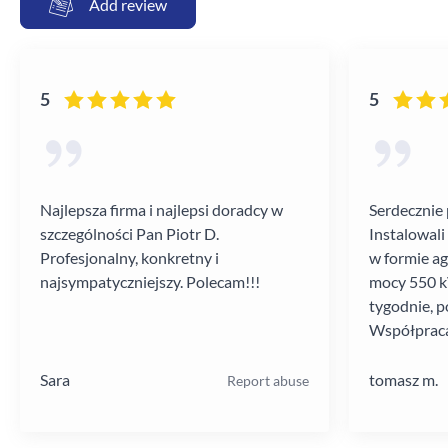
Add review
5
5
Najlepsza firma i najlepsi doradcy w
Serdecznie 
szczególności Pan Piotr D.
Instalowali
Profesjonalny, konkretny i
w formie a
najsympatyczniejszy. Polecam!!!
mocy 550 kV
tygodnie, p
Współpraca
poziomie.
Sara
tomasz m.
Report abuse