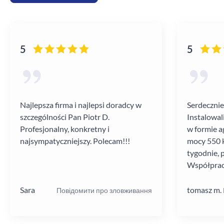
5
5
Najlepsza firma i najlepsi doradcy w
Serdecznie
szczególności Pan Piotr D.
Instalowal
Profesjonalny, konkretny i
w formie a
najsympatyczniejszy. Polecam!!!
mocy 550 k
tygodnie, 
Współprac
poziomie.
Sara
tomasz m.
Повідомити про зловживання