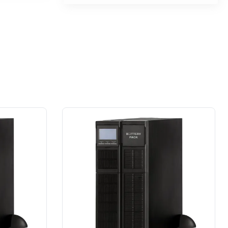
przypadku prace wykonane na rzecz
dużej firmy z sektora przemysłu
spożywczego.