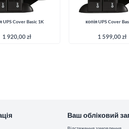
я UPS Cover Basic 1K
копія UPS Cover Bas
1 920,00 zł
1 599,00 zł
Додати до кошика
Додати до кош
ація
Ваш обліковий за
Відстеження замовлення