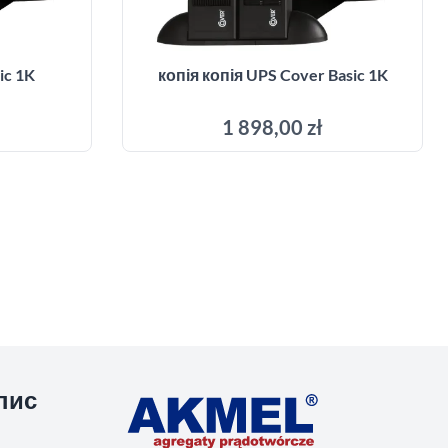
ic 1K
копія копія UPS Cover Basic 1K
1 898,00 zł
ика
Додати до кошика
пис