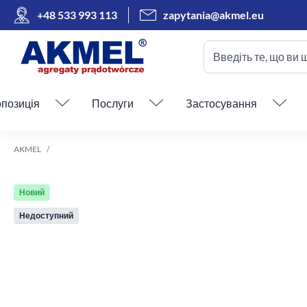
+48 533 993 113
zapytania@akmel.eu
Введіть те, що ви 
Пропустити меню
позиція
Послуги
Застосування
AKMEL
Новий
Недоступний