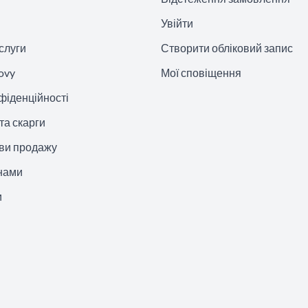
Увійти
слуги
Створити обліковий запис
ovy
Мої сповіщення
фіденційності
та скарги
ови продажу
 нами
и