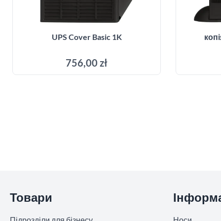
UPS Cover Basic 1K
копі
756,00 zł
Додати до кошика
Пропустити розділ
Товари
Інформ
Підрозділи для бізнесу
Носи