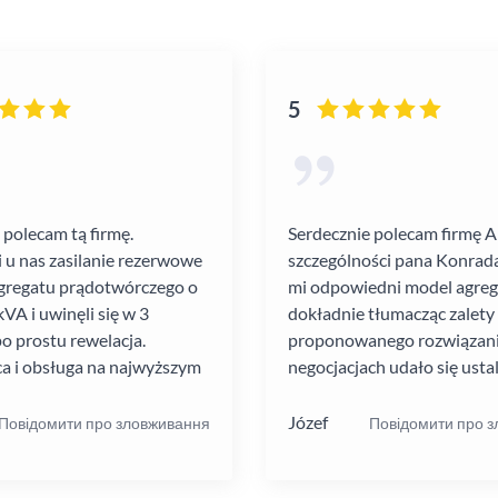
5
 polecam tą firmę.
Serdecznie polecam firmę 
i u nas zasilanie rezerwowe
szczególności pana Konrada
gregatu prądotwórczego o
mi odpowiedni model agre
VA i uwinęli się w 3
dokładnie tłumacząc zalety
po prostu rewelacja.
proponowanego rozwiązania
a i obsługa na najwyższym
negocjacjach udało się ustal
atrakcyjną cenę. Montaż pr
szybko i schludnie. Wysoka
Józef
Повідомити про зловживання
Повідомити про 
pracowników. Solidna firma