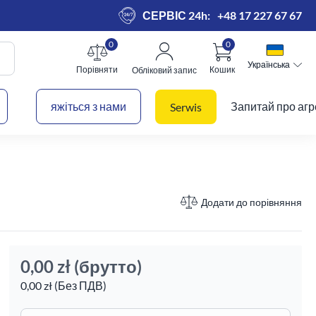
СЕРВІС 24h:
+48 17 227 67 67
0
0
Українська
Українська
Порівняти
Кошик
Обліковий запис
 кошик
яжіться з нами
Запитай про агр
Serwis
Додати до порівняння
0,00 zł
(брутто)
0,00 zł (Без ПДВ)