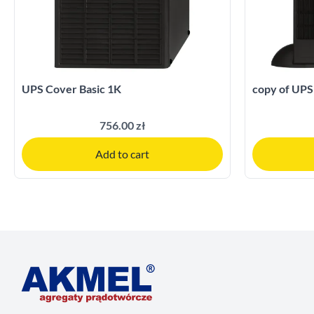
UPS Cover Basic 1K
copy of UPS
756.00 zł
Add to cart