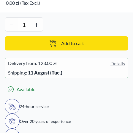
0.00 zł (Tax Excl.)
−
+
Add to cart
Delivery from:
123.00 zł
Details
Shipping:
11 August (Tue.)
Available
24-hour service
Over 20 years of experience