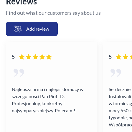
Reviews
Find out what our customers say about us
Add review
5
5
Najlepsza firma i najlepsi doradcy w
Serdecznie 
szczególności Pan Piotr D.
Instalowali
Profesjonalny, konkretny i
w formie a
najsympatyczniejszy. Polecam!!!
mocy 550 kV
tygodnie, p
Współpraca
poziomie.