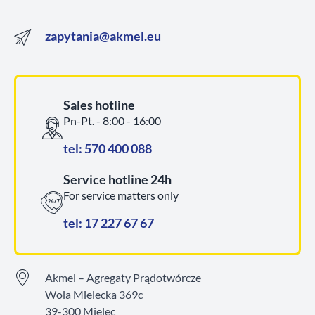
zapytania@akmel.eu
Sales hotline
Pn-Pt. - 8:00 - 16:00
tel: 570 400 088
Service hotline 24h
For service matters only
tel: 17 227 67 67
Akmel – Agregaty Prądotwórcze
Wola Mielecka 369c
39-300 Mielec