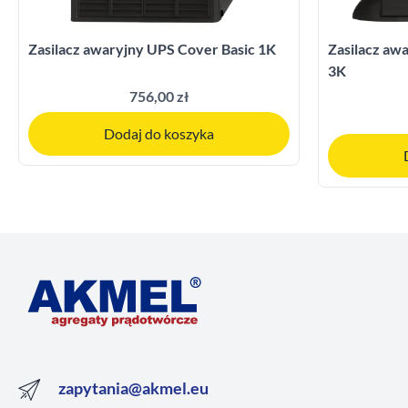
Zasilacz awaryjny UPS Cover Basic 1K
Zasilacz a
3K
756,00 zł
Dodaj do koszyka
zapytania@akmel.eu