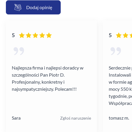
Dodaj opinię
5
5
Najlepsza firma i najlepsi doradcy w
Serdecznie 
szczególności Pan Piotr D.
Instalowali
Profesjonalny, konkretny i
w formie a
najsympatyczniejszy. Polecam!!!
mocy 550 kV
tygodnie, p
Współpraca
poziomie.
Sara
tomasz m.
Zgłoś naruszenie