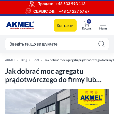
Продаж:
+48 533 993 113
СЕРВІС 24h:
+48 17 227 67 67
0
Контакти
Кошик
Menu
ш кошик
Введіть те, що ви шукаєте
AKMEL
Blog
Блог
Jak dobrać moc agregatu prądotwórczego do firmy l
Jak dobrać moc agregatu
prądotwórczego do firmy lub
obiektu?