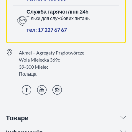
Служба гарячої лінії 24h
Тільки для службових питань
тел: 17 227 67 67
Akmel – Agregaty Prądotwórcze
Wola Mielecka 369c
39-300 Mielec
Польща
Фейсбук
YouTube
Інстаграм
Товари