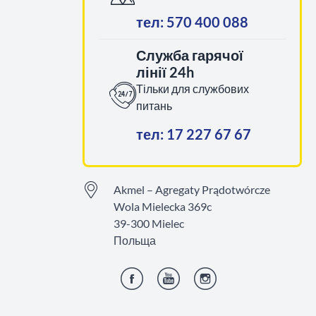
тел: 570 400 088
Служба гарячої
лінії 24h
Тільки для службових
питань
тел: 17 227 67 67
Akmel – Agregaty Prądotwórcze
Wola Mielecka 369c
39-300 Mielec
Польща
Фейсбук
YouTube
Інстаграм