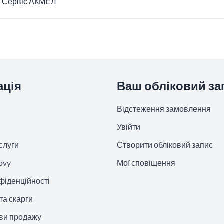
Сервіс АКМЕЛ
ація
Ваш обліковий за
Відстеження замовлення
Увійти
слуги
Створити обліковий запис
ovy
Мої сповіщення
фіденційності
та скарги
ови продажу