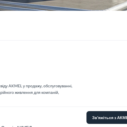
свіду AKMEL у продажу, обслуговуванні,
арійного живлення для компаній,
Зв'яжіться з АК