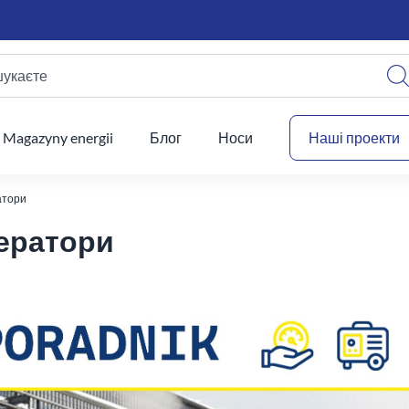
шукаєте
Ваш
Magazyny energii
Блог
Носи
Наші проекти
атори
нератори