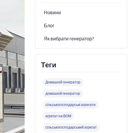
Новини
Блог
Як вибрати генератор?
Теги
Домашній генератор
домашній генератор
сільськогосподарські агрегати
агрегат на ВОМ
сільськогосподарський агрегат