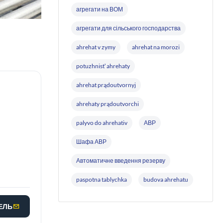
агрегати на ВОМ
агрегати для сільського господарства
ahrehat v zymy
ahrehat na morozi
potuzhnistʹ ahrehaty
ahrehat prądoutvornyj
ahrehaty prądoutvorchi
palyvo do ahrehativ
АВР
Шафа АВР
Автоматичне введення резерву
paspotna tablychka
budova ahrehatu
МЕЛЬ