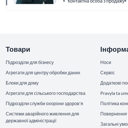
Контактна особа з продажу
Пропустити розділ
Товари
Інформ
Підрозділи для бізнесу
Носи
Агрегати для центру обробки даних
Сервіс
Блоки для дому
Додаткові по
Агрегати для сільського господарства
Pravyla ta um
Підрозділи служби охорони здоров'я
Політика кон
Системи аварійного живлення для
Повернення 
державної адміністрації
Загальні ум