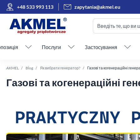
+48 533 993 113
zapytania@akmel.eu
Введіть те, що ви 
Пропустити меню
позиція
Послуги
Застосування
AKMEL
Blog
Як вибрати генератор?
Газові та когенераційні генер
Газові та когенераційні ге