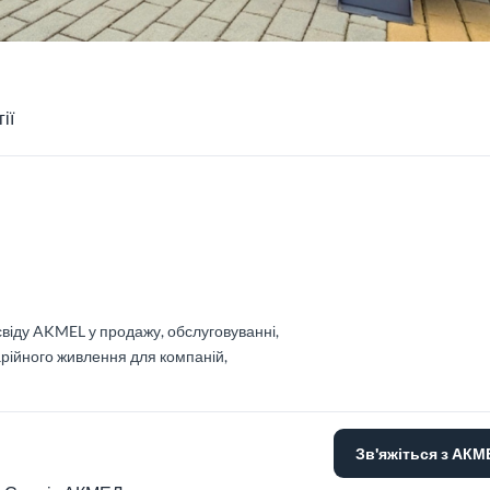
ії
свіду AKMEL у продажу, обслуговуванні,
арійного живлення для компаній,
Зв'яжіться з АК