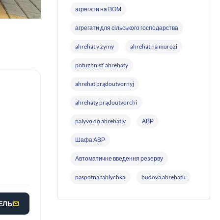
агрегати на ВОМ
агрегати для сільського господарства
ahrehat v zymy
ahrehat na morozi
potuzhnistʹ ahrehaty
ahrehat prądoutvornyj
ahrehaty prądoutvorchi
palyvo do ahrehativ
АВР
Шафа АВР
Автоматичне введення резерву
paspotna tablychka
budova ahrehatu
МЕЛЬ