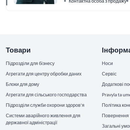
Контактна особа з продажу
Пропустити розділ
Товари
Інформ
Підрозділи для бізнесу
Носи
Агрегати для центру обробки даних
Сервіс
Блоки для дому
Додаткові по
Агрегати для сільського господарства
Pravyla ta um
Підрозділи служби охорони здоров'я
Політика кон
Системи аварійного живлення для
Повернення 
державної адміністрації
Загальні ум