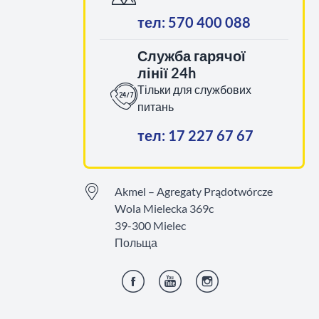
тел: 570 400 088
Служба гарячої
лінії 24h
Тільки для службових
питань
тел: 17 227 67 67
Akmel – Agregaty Prądotwórcze
Wola Mielecka 369c
39-300 Mielec
Польща
Фейсбук
YouTube
Інстаграм