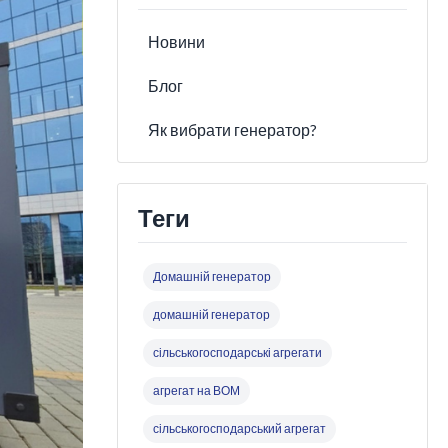
Новини
Блог
Як вибрати генератор?
Теги
Домашній генератор
домашній генератор
сільськогосподарські агрегати
агрегат на ВОМ
сільськогосподарський агрегат