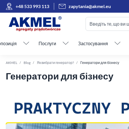
+48 533 993 113
zapytania@akmel.eu
Введіть те, що ви 
Пропустити меню
позиція
Послуги
Застосування
AKMEL
Blog
Як вибрати генератор?
Генератори для бізнесу
Генератори для бізнесу