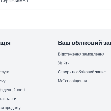
Сервіс АКМЕЛ
ація
Ваш обліковий за
Відстеження замовлення
Увійти
слуги
Створити обліковий запис
ovy
Мої сповіщення
фіденційності
та скарги
ови продажу