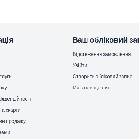
ація
Ваш обліковий за
Відстеження замовлення
Увійти
слуги
Створити обліковий запис
ovy
Мої сповіщення
фіденційності
та скарги
ови продажу
 нами