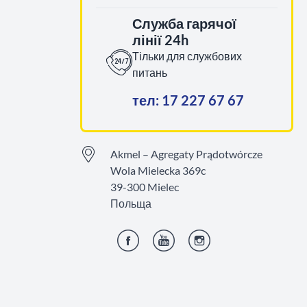
Служба гарячої
лінії 24h
Тільки для службових
питань
тел: 17 227 67 67
Akmel – Agregaty Prądotwórcze
Wola Mielecka 369c
39-300 Mielec
Польща
Фейсбук
YouTube
Інстаграм