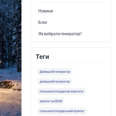
Новини
Блог
Як вибрати генератор?
Теги
Домашній генератор
домашній генератор
сільськогосподарські агрегати
агрегат на ВОМ
сільськогосподарський агрегат