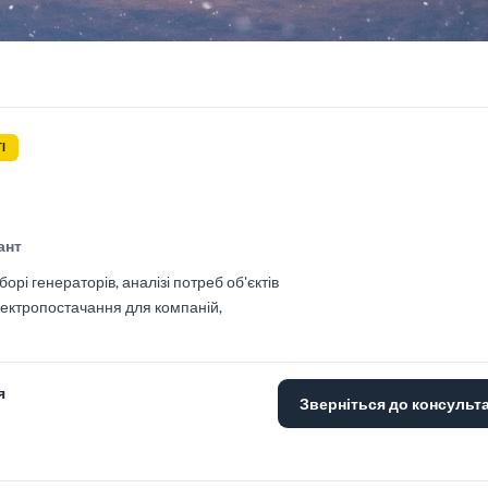
І
ант
орі генераторів, аналізі потреб об'єктів
лектропостачання для компаній,
я
Зверніться до консульт