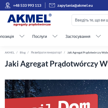
+48 533 993 113
zapytania@akmel.eu
Введіть те, що ви 
Пропустити меню
позиція
Послуги
Застосування
AKMEL
Blog
Як вибрати генератор?
Jaki Agregat Prądotwórczy Wybr
Jaki Agregat Prądotwórczy W