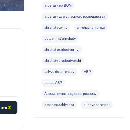
агрегати на ВОМ
агрегати для сільського господарства
ahrehat v zymy
ahrehat na morozi
potuzhnistʹ ahrehaty
ahrehat prądoutvornyj
ahrehaty prądoutvorchi
palyvo do ahrehativ
АВР
Шафа АВР
Автоматичне введення резерву
paspotna tablychka
budova ahrehatu
анта