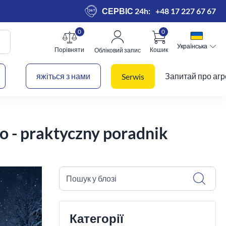
СЕРВІС 24h:
+48 17 227 67 67
0
0
Українська
Українська
Порівняти
Кошик
Обліковий запис
 кошик
яжіться з нами
Запитай про агр
Serwis
 - praktyczny poradnik
Пошук у блозі
Категорії