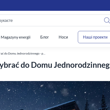
шукаєте
Ваш
Magazyny energii
Блог
Носи
Наші проекти
ać do Domu Jednorodzinnego - p...
ybrać do Domu Jednorodzinnego