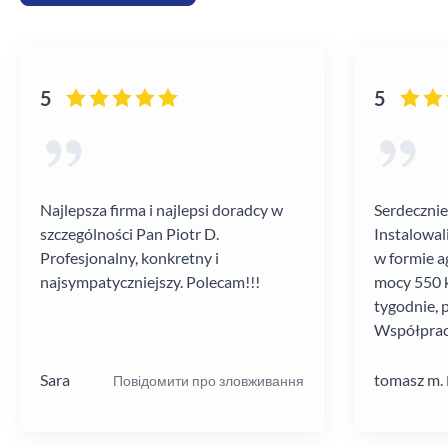
5
5
Najlepsza firma i najlepsi doradcy w
Serdecznie
szczególności Pan Piotr D.
Instalowal
Profesjonalny, konkretny i
w formie a
najsympatyczniejszy. Polecam!!!
mocy 550 k
tygodnie, 
Współprac
poziomie.
Sara
tomasz m.
Повідомити про зловживання