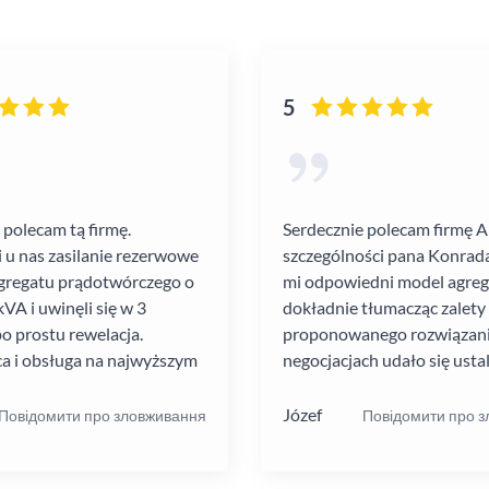
5
 polecam tą firmę.
Serdecznie polecam firmę 
i u nas zasilanie rezerwowe
szczególności pana Konrada
gregatu prądotwórczego o
mi odpowiedni model agre
VA i uwinęli się w 3
dokładnie tłumacząc zalety
po prostu rewelacja.
proponowanego rozwiązania
a i obsługa na najwyższym
negocjacjach udało się ustal
atrakcyjną cenę. Montaż pr
szybko i schludnie. Wysoka
Józef
Повідомити про зловживання
Повідомити про 
pracowników. Solidna firma