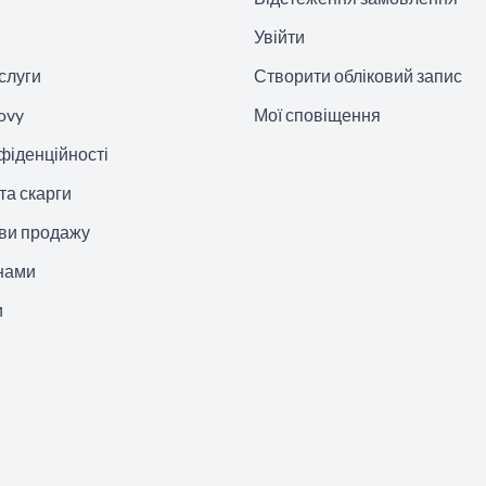
Увійти
слуги
Створити обліковий запис
ovy
Мої сповіщення
фіденційності
та скарги
ови продажу
 нами
и