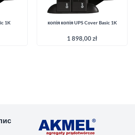
ic 1K
копія копія UPS Cover Basic 1K
1 898,00 zł
ика
Додати до кошика
пис