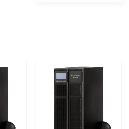
przypadku prace wykonane na rzecz
dużej firmy z sektora przemysłu
spożywczego.