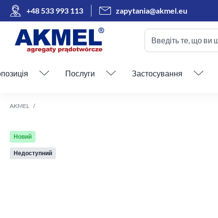
+48 533 993 113
zapytania@akmel.eu
Введіть те, що ви 
Пропустити меню
позиція
Послуги
Застосування
AKMEL
Новий
Недоступний