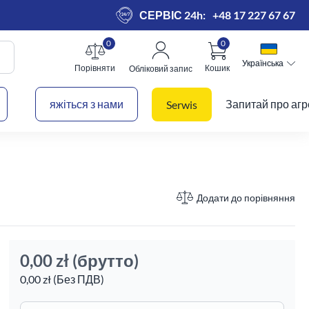
СЕРВІС 24h:
+48 17 227 67 67
0
0
Українська
Українська
Порівняти
Кошик
Обліковий запис
 кошик
яжіться з нами
Запитай про агр
Serwis
Додати до порівняння
0,00 zł
(брутто)
0,00 zł (Без ПДВ)