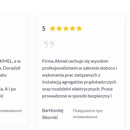
5
AKMEL, a w
Firma Akmel cechuje się wysokim
. Doradził
profesjonalizmem w zakresie doboru i
gatu
wykonania prac związanych z
instalacją agregatów prądotwórczych
. A i po
oraz rozdzielni elektrycznych. Prace
ić
prowadzone w sposób bezpieczny i
zebiegł
zgodny z ustalanym harmonogramem.
 kultura
Jakość i rodzaj stosowanych
Bartłomiej
зловживання
Повідомити про
.
materiałów i rozwiązań w mojej opinii
зловживання
Sikorski
na wysokim poziomie. W moim