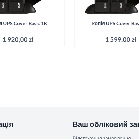
я UPS Cover Basic 1K
копія UPS Cover Bas
1 920,00 zł
1 599,00 zł
Додати до кошика
Додати до кош
ація
Ваш обліковий за
Відстеження замовлення