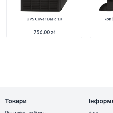
UPS Cover Basic 1K
копі
756,00 zł
Додати до кошика
Пропустити розділ
Товари
Інформ
Підрозділи для бізнесу
Носи