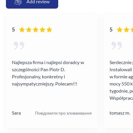
Add review
5
5
Najlepsza firma i najlepsi doradcy w
Serdecznie 
szczególności Pan Piotr D.
Instalowali
Profesjonalny, konkretny i
w formie a
najsympatyczniejszy. Polecam!!!
mocy 550 kV
tygodnie, p
Współpraca
poziomie.
Sara
tomasz m.
Повідомити про зловживання