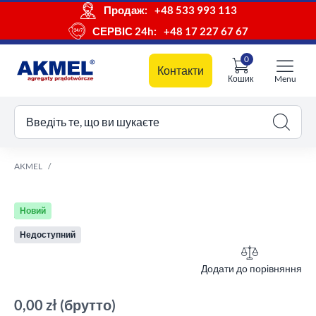
Продаж:
+48 533 993 113
СЕРВІС 24h:
+48 17 227 67 67
0
Контакти
Кошик
Menu
ш кошик
Введіть те, що ви шукаєте
AKMEL
Новий
Недоступний
Додати до порівняння
0,00 zł
(брутто)