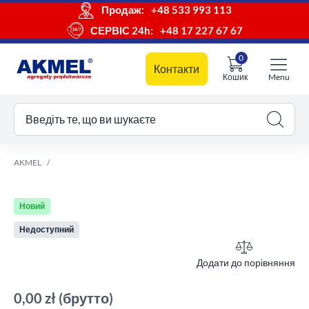
Продаж:
+48 533 993 113
СЕРВІС 24h:
+48 17 227 67 67
0
Контакти
Кошик
Menu
ш кошик
Введіть те, що ви шукаєте
AKMEL
Новий
Недоступний
Додати до порівняння
0,00 zł
(брутто)