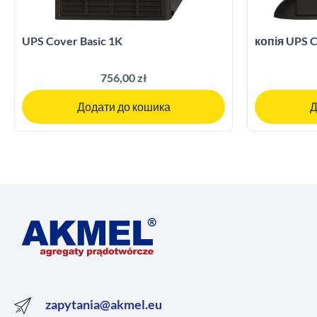
UPS Cover Basic 1K
копія UPS C
756,00 zł
Додати до кошика
Д
zapytania@akmel.eu