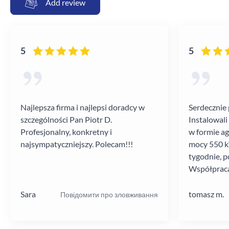
Add review
5
5
Najlepsza firma i najlepsi doradcy w
Serdecznie 
szczególności Pan Piotr D.
Instalowali
Profesjonalny, konkretny i
w formie a
najsympatyczniejszy. Polecam!!!
mocy 550 kV
tygodnie, p
Współpraca
poziomie.
Sara
tomasz m.
Повідомити про зловживання