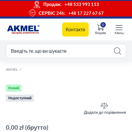
Продаж:
+48 533 993 113
СЕРВІС 24h:
+48 17 227 67 67
0
Контакти
Кошик
Menu
ш кошик
Введіть те, що ви шукаєте
AKMEL
Новий
Недоступний
Додати до порівняння
0,00 zł
(брутто)