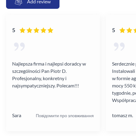
Add review
5
5
Najlepsza firma i najlepsi doradcy w
Serdecznie 
szczególności Pan Piotr D.
Instalowali
Profesjonalny, konkretny i
w formie a
najsympatyczniejszy. Polecam!!!
mocy 550 kV
tygodnie, p
Współpraca
poziomie.
Sara
tomasz m.
Повідомити про зловживання