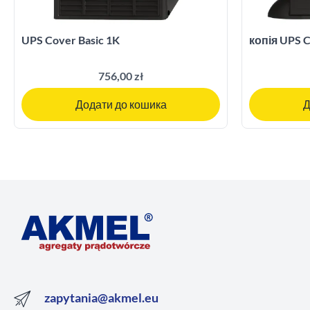
UPS Cover Basic 1K
копія UPS C
756,00 zł
Додати до кошика
Д
zapytania@akmel.eu