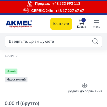
Продаж:
+48 533 993 113
СЕРВІС 24h:
+48 17 227 67 67
0
Контакти
Кошик
Menu
ш кошик
Введіть те, що ви шукаєте
AKMEL
Новий
Недоступний
Додати до порівняння
0,00 zł
(брутто)