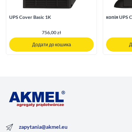
UPS Cover Basic 1K
копія UPS C
756,00 zł
Додати до кошика
Д
zapytania@akmel.eu