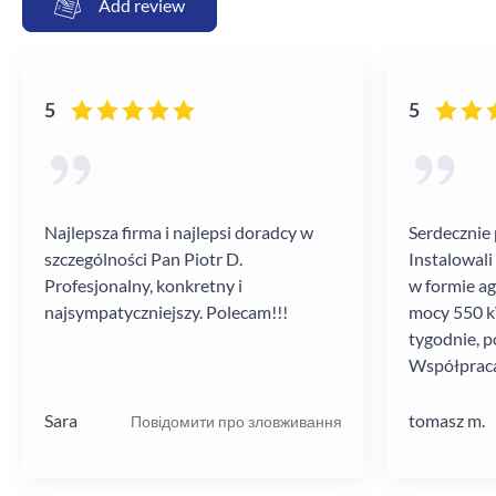
Add review
5
5
Najlepsza firma i najlepsi doradcy w
Serdecznie 
szczególności Pan Piotr D.
Instalowali
Profesjonalny, konkretny i
w formie a
najsympatyczniejszy. Polecam!!!
mocy 550 kV
tygodnie, p
Współpraca
poziomie.
Sara
tomasz m.
Повідомити про зловживання