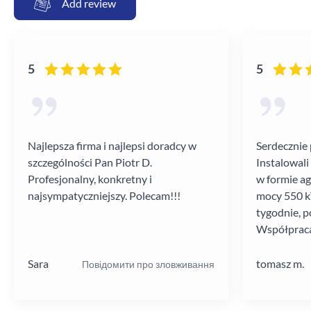
Add review
5
5
Najlepsza firma i najlepsi doradcy w
Serdecznie 
szczególności Pan Piotr D.
Instalowali
Profesjonalny, konkretny i
w formie a
najsympatyczniejszy. Polecam!!!
mocy 550 kV
tygodnie, p
Współpraca
poziomie.
Sara
tomasz m.
Повідомити про зловживання