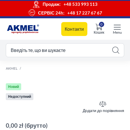
Продаж:
+48 533 993 113
СЕРВІС 24h:
+48 17 227 67 67
0
Контакти
Кошик
Menu
ш кошик
Введіть те, що ви шукаєте
AKMEL
Новий
Недоступний
Додати до порівняння
0,00 zł
(брутто)