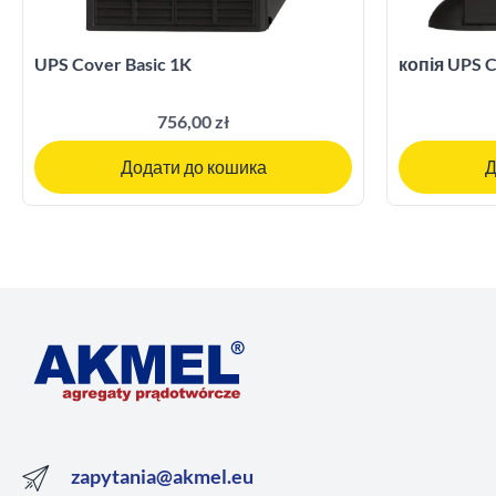
UPS Cover Basic 1K
копія UPS C
756,00 zł
Додати до кошика
Д
zapytania@akmel.eu