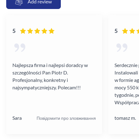
Add review
5
5
Najlepsza firma i najlepsi doradcy w
Serdecznie 
szczególności Pan Piotr D.
Instalowali
Profesjonalny, konkretny i
w formie a
najsympatyczniejszy. Polecam!!!
mocy 550 kV
tygodnie, p
Współpraca
poziomie.
Sara
tomasz m.
Повідомити про зловживання