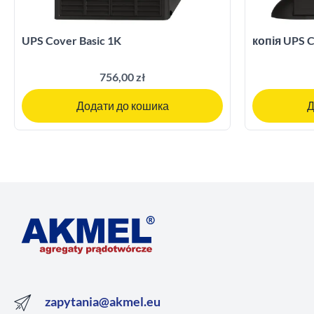
UPS Cover Basic 1K
копія UPS C
756,00 zł
Додати до кошика
Д
zapytania@akmel.eu