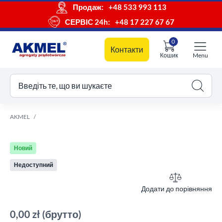
Продаж:
+48 533 993 113
СЕРВІС 24h:
+48 17 227 67 67
0
Контакти
Кошик
Menu
ш кошик
Введіть те, що ви шукаєте
AKMEL
Новий
Недоступний
Додати до порівняння
0,00 zł
(брутто)