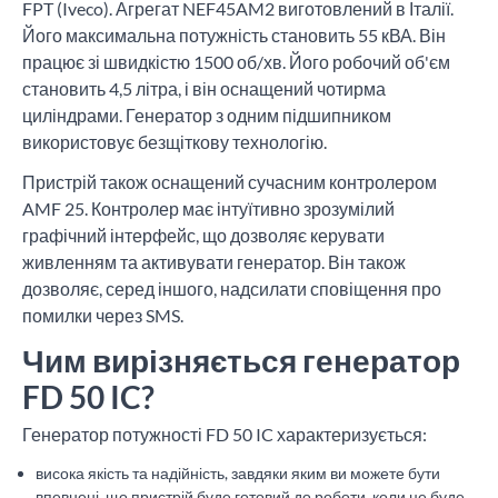
FPT (Iveco). Агрегат NEF45AM2 виготовлений в Італії.
Його максимальна потужність становить 55 кВА. Він
працює зі швидкістю 1500 об/хв. Його робочий об'єм
становить 4,5 літра, і він оснащений чотирма
циліндрами. Генератор з одним підшипником
використовує безщіткову технологію.
Пристрій також оснащений сучасним контролером
AMF 25. Контролер має інтуїтивно зрозумілий
графічний інтерфейс, що дозволяє керувати
живленням та активувати генератор. Він також
дозволяє, серед іншого, надсилати сповіщення про
помилки через SMS.
Чим вирізняється генератор
FD 50 IC?
Генератор потужності FD 50 IC характеризується:
висока якість та надійність, завдяки яким ви можете бути
впевнені, що пристрій буде готовий до роботи, коли це буде