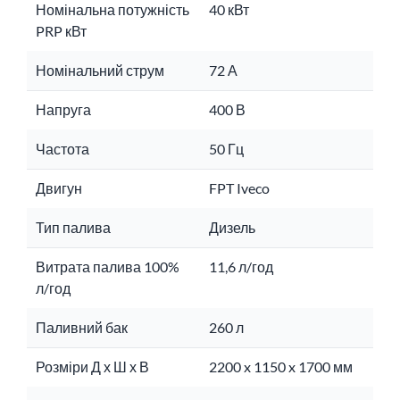
Номінальна потужність
40 кВт
PRP кВт
Номінальний струм
72 А
Напруга
400 В
Частота
50 Гц
Двигун
FPT Iveco
Тип палива
Дизель
Витрата палива 100%
11,6 л/год
л/год
Паливний бак
260 л
Розміри Д х Ш х В
2200 x 1150 x 1700 мм