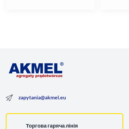
zapytania@akmel.eu
Торгова гаряча лінія