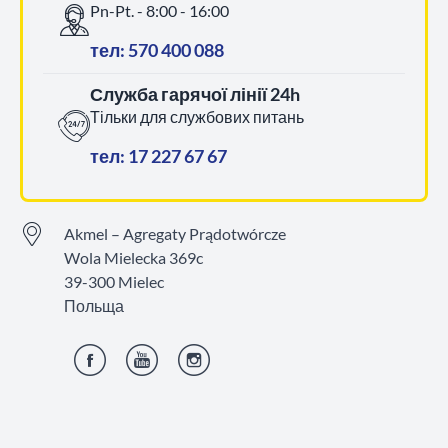
Pn-Pt. - 8:00 - 16:00
тел: 570 400 088
Служба гарячої лінії 24h
Тільки для службових питань
тел: 17 227 67 67
Akmel – Agregaty Prądotwórcze
Wola Mielecka 369c
39-300 Mielec
Польща
Фейсбук
YouTube
Інстаграм