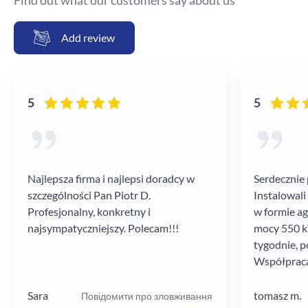
Find out what our customers say about us
Add review
5
5
Najlepsza firma i najlepsi doradcy w
Serdecznie 
szczególności Pan Piotr D.
Instalowali
Profesjonalny, konkretny i
w formie a
najsympatyczniejszy. Polecam!!!
mocy 550 kV
tygodnie, p
Współpraca
poziomie.
Sara
tomasz m.
Повідомити про зловживання