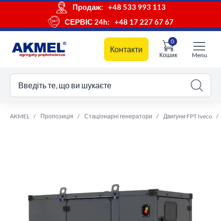
Продаж:
+48 533 993 113
СЕРВІС 24h:
+48 17 227 67 67
0
Контакти
Кошик
Menu
ш кошик
Введіть те, що ви шукаєте
AKMEL
Пропозиція
Стаціонарні генератори
Двигуни FPT Iveco