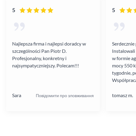
5
5
Najlepsza firma i najlepsi doradcy w
Serdecznie 
szczególności Pan Piotr D.
Instalowali
Profesjonalny, konkretny i
w formie a
najsympatyczniejszy. Polecam!!!
mocy 550 kV
tygodnie, p
Współpraca
poziomie.
Sara
tomasz m.
Повідомити про зловживання