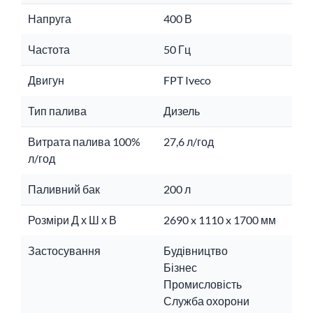
Напруга
400 В
Частота
50 Гц
Двигун
FPT Iveco
Тип палива
Дизель
Витрата палива 100%
27,6 л/год
л/год
Паливний бак
200 л
Розміри Д х Ш х В
2690 x 1110 x 1700 мм
Застосування
Будівництво
Бізнес
Промисловість
Служба охорони