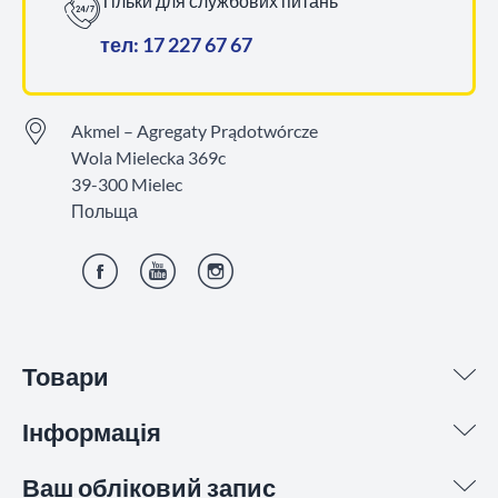
Тільки для службових питань
тел: 17 227 67 67
Akmel – Agregaty Prądotwórcze
Wola Mielecka 369c
39-300 Mielec
Польща
Фейсбук
YouTube
Інстаграм
Товари
Інформація
Ваш обліковий запис