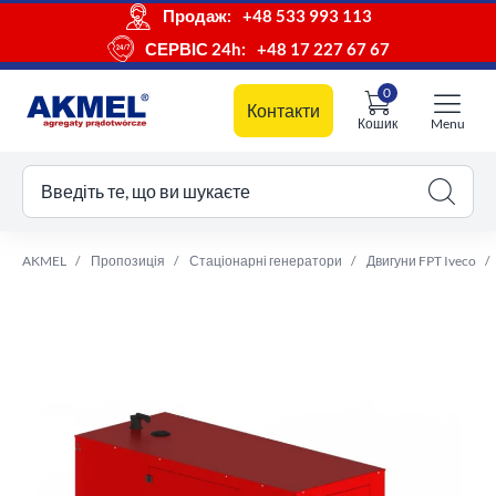
Продаж:
+48 533 993 113
СЕРВІС 24h:
+48 17 227 67 67
0
Контакти
Кошик
Menu
ш кошик
Введіть те, що ви шукаєте
AKMEL
Пропозиція
Стаціонарні генератори
Двигуни FPT Iveco