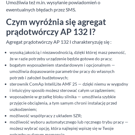
Umożliwia też m.in. wysyłanie powiadomień o
ewentualnych błędach przez SMS.
Czym wyróżnia się agregat
prądotwórczy AP 132 I?
Agregat prądotwórczy AP 132 I charakteryzuję się :
wysoką jakością i niezawodnością, dzięki której masz pewność,
że w razie potrzeby urządzenie będzie gotowe do pracy;
bogatym wyposażeniem standardowym i opcjonalnym —
umożliwia dopasowanie parametrów pracy do własnych
potrzeb i założeń budżetowych;
sterownik ComAp InteliLite AMF 25 — dzięki niemu w wygodny
i intuicyjny sposób możesz sterować całym urządzeniem;
wyposażenie w grzałkę bloku silnika — umożliwia szybkie
przyjęcie obciążenia, a tym samym chroni instalację przed
uszkodzeniem;
możliwość współpracy z układem SZR;
możliwość wyboru automatycznego lub ręcznego trybu pracy —
możesz wybrać opcję, która najlepiej wpiszę się w Twoje
potrzeby w danym momencie.