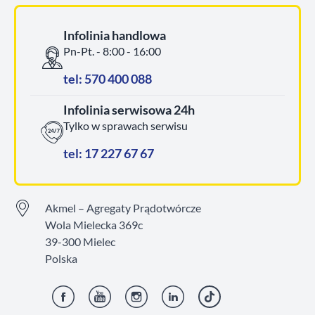
Infolinia handlowa
Pn-Pt. - 8:00 - 16:00
tel: 570 400 088
Infolinia serwisowa 24h
Tylko w sprawach serwisu
tel: 17 227 67 67
Akmel – Agregaty Prądotwórcze
Wola Mielecka 369c
39-300 Mielec
Polska
Facebook
YouTube
Instagram
LinkedIn
TikTok