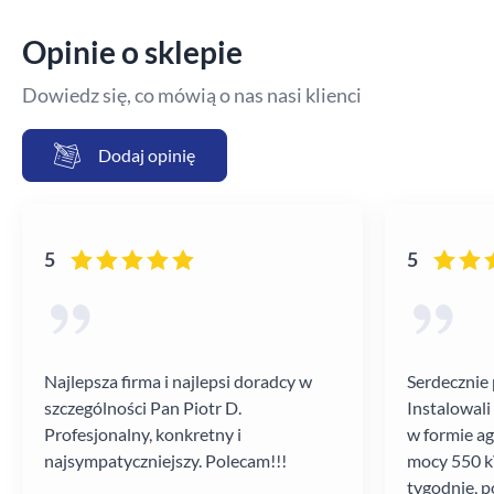
Opinie o sklepie
Dowiedz się, co mówią o nas nasi klienci
Dodaj opinię
5
5
Najlepsza firma i najlepsi doradcy w
Serdecznie 
szczególności Pan Piotr D.
Instalowali
Profesjonalny, konkretny i
w formie a
najsympatyczniejszy. Polecam!!!
mocy 550 kV
tygodnie, p