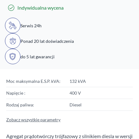
Indywidualna wycena
Serwis 24h
Ponad 20 lat doświadczenia
do 5 lat gwarancji
Moc maksymalna E.S.P. kVA:
132 kVA
Napięcie :
400 V
Rodzaj paliwa:
Diesel
Zobacz wszystkie parametry
Agregat prądotwórczy trójfazowy z silnikiem diesla w wersji