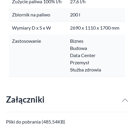
Zużycie paliwa 100% l/h
27,6 l/h
Zbiornik na paliwo
200 l
Wymiary D x S x W
2690 x 1110 x 1700 mm
Zastosowanie
Biznes
Budowa
Data Center
Przemysł
Służba zdrowia
Załączniki
Pliki do pobrania (485.54KB)