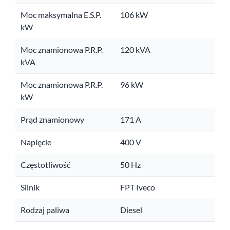
Moc maksymalna E.S.P.
106 kW
kW
Moc znamionowa P.R.P.
120 kVA
kVA
Moc znamionowa P.R.P.
96 kW
kW
Prąd znamionowy
171 A
Napięcie
400 V
Częstotliwość
50 Hz
Silnik
FPT Iveco
Rodzaj paliwa
Diesel