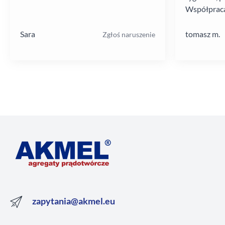
Współpraca
poziomie.
Sara
tomasz m.
Zgłoś naruszenie
zapytania@akmel.eu