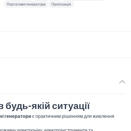
Портативні генератори
Пропозиція
1
 будь-якій ситуації
і генератори
є практичним рішенням для живлення
поживчу електроніку, електроінструменти та