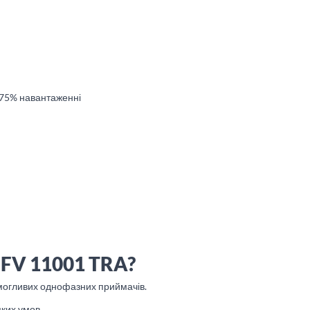
и 75% навантаженні
 FV 11001 TRA?
могливих однофазних приймачів.
яких умов.