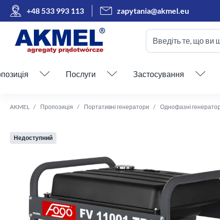
+48 533 993 113
zapytania@akmel.eu
Введіть те, що ви 
Пропустити меню
позиція
Послуги
Застосування
AKMEL
Пропозиція
Портативні генератори
Однофазні генерато
Недоступний