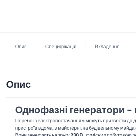
Опис
Специфікація
Вкладення
Опис
Однофазні генератори – 
Перебої з електропостачанням можуть призвести до д
пристроїв вдома, в майстерні, на будівельному майдан
Вони генерують напругу
230 В
, сумісну з побутовою 