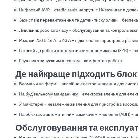
Цифровий AVR – стабілізація напруги ±1% захищає підклю
Захист від перевантаження та датчик тиску оливи – безпека
Лічильник робочого часу – обслуговування та контроль експ
Розетки 230 В 16 А та 63 А – підключення пристроїв з різн
Готовий до роботи з автоматичним перемикачем (SZR) – ш
Глушник з випускним шлангом – комфортна робота.
Де найкраще підходить блок
Вдома чи на фермі – аварійне електроживлення для систем 
На будівельному майданчику – електроживлення для електро
У майстерні – незалежне живлення для пристроїв з висок
На об'єктах з автоматичним вимикачем живлення (АВП) –
Обслуговування та експлуат
Регулярні перевірки: заміна оливи (15W30), повітряних філь