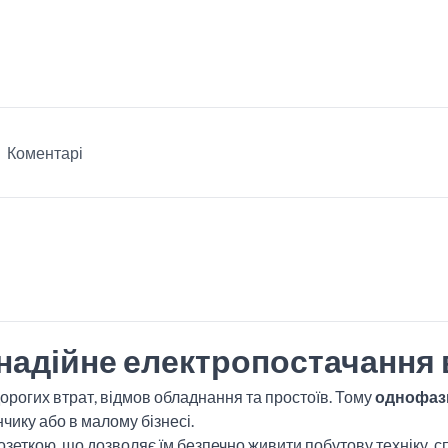
Коментарі
надійне електропостачання в
орогих втрат, відмов обладнання та простоїв. Тому
однофазн
чику або в малому бізнесі.
розеткою, що дозволяє їм безпечно живити побутову техніку, с