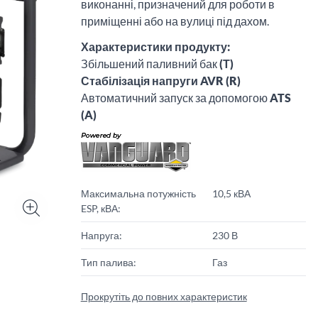
виконанні, призначений для роботи в
приміщенні або на вулиці під дахом.
Характеристики продукту:
Збільшений паливний бак
(Т)
Стабілізація напруги AVR (R)
Автоматичний запуск за допомогою
ATS
(A)
Максимальна потужність
10,5 кВА
ESP, кВА:
Напруга:
230 В
Тип палива:
Газ
Прокрутіть до повних характеристик