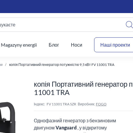
шукаєте
Ваш
Magazyny energii
Блог
Носи
Наші проекти
ри
копія Портативний генератор потужністю 9,5 кВт FV 11001 TRA
копія Портативний генератор п
11001 TRA
Індекс:
FV 11001 TRA SZR
Виробник:
FOGO
Однофазний генератор з бензиновим
двигуном
Vanguard
, у відкритому