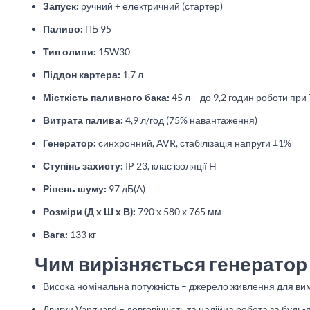
Запуск:
ручний + електричний (стартер)
Паливо:
ПБ 95
Тип оливи:
15W30
Піддон картера:
1,7 л
Місткість паливного бака:
45 л – до 9,2 годин роботи пр
Витрата палива:
4,9 л/год (75% навантаження)
Генератор:
синхронний, AVR, стабілізація напруги ±1%
Ступінь захисту:
IP 23, клас ізоляції H
Рівень шуму:
97 дБ(А)
Розміри (Д х Ш х В):
790 х 580 х 765 мм
Вага:
133 кг
Чим вирізняється генератор
Висока номінальна потужність – джерело живлення для ви
Двигун Vanguard – довговічність та надійна робота за будь-