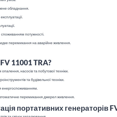
чене обладнання.
 експлуатації.
луатації.
им споживанням потужності.
видке перемикання на аварійне живлення.
 FV 11001 TRA?
опалення, насосів та побутової техніки.
інструментів та будівельної техніки.
им енергоспоживанням.
 автоматичне перемикання джерел живлення.
ація портативних генераторів F
трів та свічок запалювання.