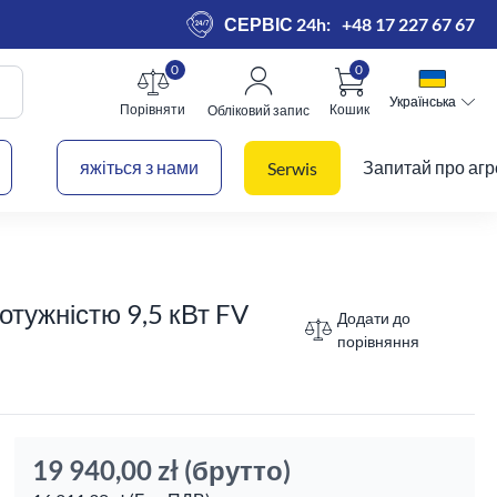
СЕРВІС 24h:
+48 17 227 67 67
0
0
Українська
Українська
Порівняти
Кошик
Обліковий запис
 кошик
яжіться з нами
Запитай про агр
Serwis
отужністю 9,5 кВт FV
Додати до
порівняння
19 940,00 zł
(брутто)