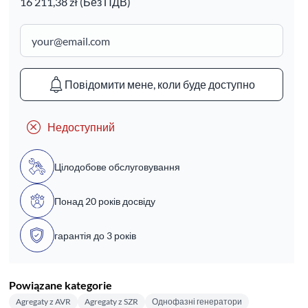
16 211,38 zł (Без ПДВ)
Повідомити мене, коли буде доступно
Недоступний
Цілодобове обслуговування
Понад 20 років досвіду
гарантія до 3 років
Powiązane kategorie
Agregaty z AVR
Agregaty z SZR
Однофазні генератори