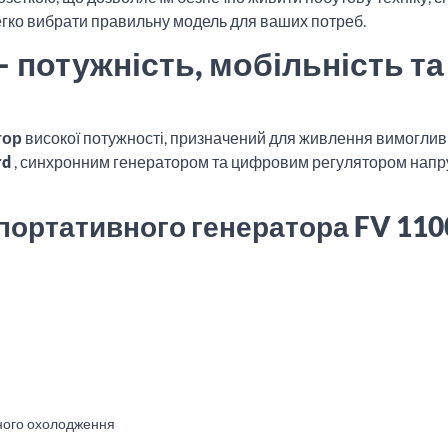
егко вибрати правильну модель для ваших потреб.
 потужність, мобільність та
тор
високої потужності, призначений для живлення вимогливи
rd
, синхронним генератором та цифровим регулятором напруги
 портативного генератора FV 11
яного охолодження