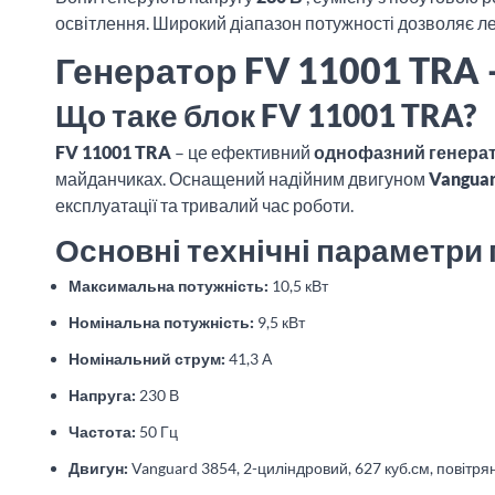
освітлення. Широкий діапазон потужності дозволяє л
Генератор FV 11001 TRA –
Що таке блок FV 11001 TRA?
FV 11001 TRA
– це ефективний
однофазний генера
майданчиках. Оснащений надійним двигуном
Vangua
експлуатації та тривалий час роботи.
Основні технічні параметри
Максимальна потужність:
10,5 кВт
Номінальна потужність:
9,5 кВт
Номінальний струм:
41,3 А
Напруга:
230 В
Частота:
50 Гц
Двигун:
Vanguard 3854, 2-циліндровий, 627 куб.см, повітр