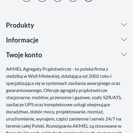
Facebook
YouTube
Instagram
LinkedIn
TikTok
Produkty
Informacje
Twoje konto
AKMEL Agregaty Prądotwórcze - to polska firma z
siedzibą w Woli Mieleckiej, działająca od 2002 roku i
specjalizująca się w systemach zasilania awaryjnego oraz
gwarantowanego. Oferuje agregaty prądotwórcze
stacjonarne, mobilne, przenośne i gazowe, szafy SZR/ATS,
zasilacze UPS oraz kompleksowe usługi obejmujące
doradztwo, dobór mocy, projektowanie, montaż,
uruchomienie, wynajem, części zamienne i serwis 24/7 na
terenie całej Polski. Rozwiązania AKMEL są stosowane w
firmach i biurach, zakładach przemysłowych, magazynach,