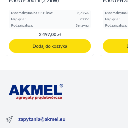
FOGO F 3001 R (2,7 kW)
FOGO FH 30
Moc maksymalna E.S.P. kVA:
2,7 kVA
Moc maksymalna
Napięcie :
230 V
Napięcie :
Rodzaj paliwa:
Benzyna
Rodzaj paliwa:
2 497,00 zł
Dodaj do koszyka
zapytania@akmel.eu