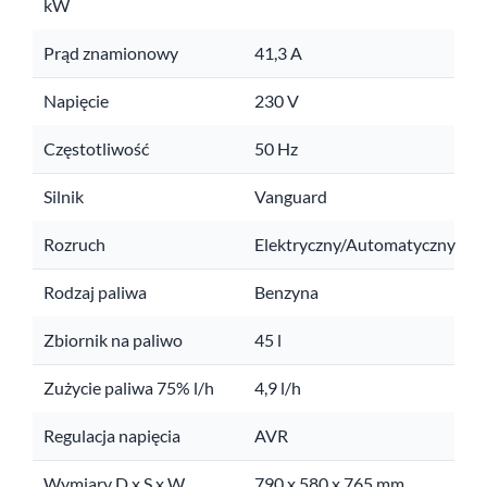
kW
Prąd znamionowy
41,3 A
Napięcie
230 V
Częstotliwość
50 Hz
Silnik
Vanguard
Rozruch
Elektryczny/Automatyczny
Rodzaj paliwa
Benzyna
Zbiornik na paliwo
45 l
Zużycie paliwa 75% l/h
4,9 l/h
Regulacja napięcia
AVR
Wymiary D x S x W
790 x 580 x 765 mm