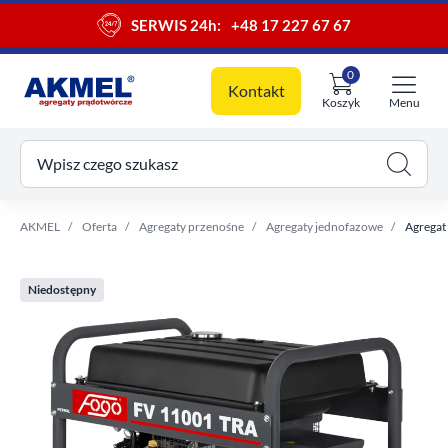
SERWIS 24h:
+48 17 227 67 67
0
Kontakt
Koszyk
Menu
ój koszyk
Wpisz czego szukasz
AKMEL
Oferta
Agregaty przenośne
Agregaty jednofazowe
Agregat
Niedostępny