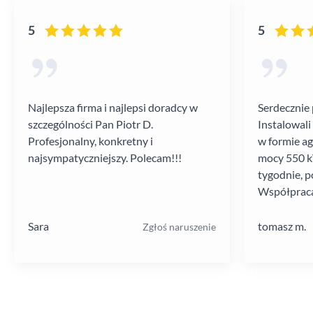
5
5
Najlepsza firma i najlepsi doradcy w
Serdecznie 
szczególności Pan Piotr D.
Instalowali
Profesjonalny, konkretny i
w formie a
najsympatyczniejszy. Polecam!!!
mocy 550 kV
tygodnie, p
Współpraca
poziomie.
Sara
tomasz m.
Zgłoś naruszenie