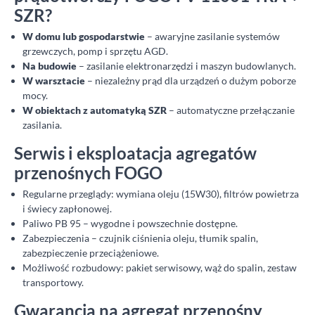
SZR?
W domu lub gospodarstwie
– awaryjne zasilanie systemów
grzewczych, pomp i sprzętu AGD.
Na budowie
– zasilanie elektronarzędzi i maszyn budowlanych.
W warsztacie
– niezależny prąd dla urządzeń o dużym poborze
mocy.
W obiektach z automatyką SZR
– automatyczne przełączanie
zasilania.
Serwis i eksploatacja agregatów
przenośnych FOGO
Regularne przeglądy: wymiana oleju (15W30), filtrów powietrza
i świecy zapłonowej.
Paliwo PB 95 – wygodne i powszechnie dostępne.
Zabezpieczenia – czujnik ciśnienia oleju, tłumik spalin,
zabezpieczenie przeciążeniowe.
Możliwość rozbudowy: pakiet serwisowy, wąż do spalin, zestaw
transportowy.
Gwarancja na agregat przenośny