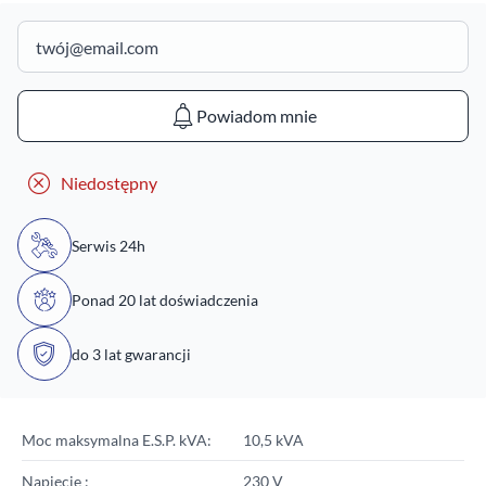
Powiadom mnie
Niedostępny
Serwis 24h
Ponad 20 lat doświadczenia
do 3 lat gwarancji
Moc maksymalna E.S.P. kVA:
10,5 kVA
Napięcie :
230 V