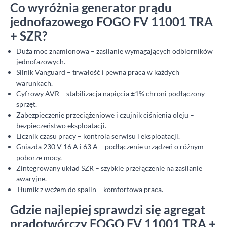
Co wyróżnia generator prądu
jednofazowego FOGO FV 11001 TRA
+ SZR?
Duża moc znamionowa – zasilanie wymagających odbiorników
jednofazowych.
Silnik Vanguard – trwałość i pewna praca w każdych
warunkach.
Cyfrowy AVR – stabilizacja napięcia ±1% chroni podłączony
sprzęt.
Zabezpieczenie przeciążeniowe i czujnik ciśnienia oleju –
bezpieczeństwo eksploatacji.
Licznik czasu pracy – kontrola serwisu i eksploatacji.
Gniazda 230 V 16 A i 63 A – podłączenie urządzeń o różnym
poborze mocy.
Zintegrowany układ SZR – szybkie przełączenie na zasilanie
awaryjne.
Tłumik z wężem do spalin – komfortowa praca.
Gdzie najlepiej sprawdzi się agregat
prądotwórczy FOGO FV 11001 TRA +