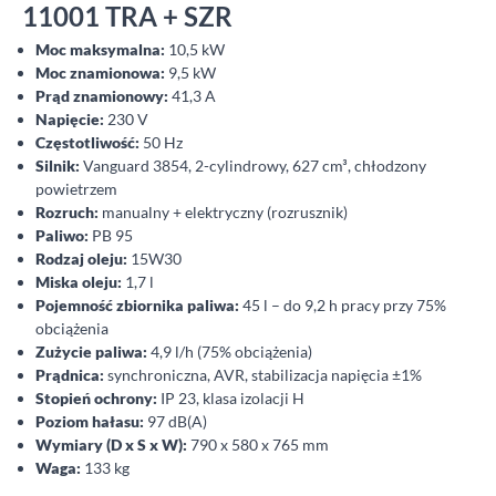
11001 TRA + SZR
Moc maksymalna:
10,5 kW
Moc znamionowa:
9,5 kW
Prąd znamionowy:
41,3 A
Napięcie:
230 V
Częstotliwość:
50 Hz
Silnik:
Vanguard 3854, 2-cylindrowy, 627 cm³, chłodzony
powietrzem
Rozruch:
manualny + elektryczny (rozrusznik)
Paliwo:
PB 95
Rodzaj oleju:
15W30
Miska oleju:
1,7 l
Pojemność zbiornika paliwa:
45 l – do 9,2 h pracy przy 75%
obciążenia
Zużycie paliwa:
4,9 l/h (75% obciążenia)
Prądnica:
synchroniczna, AVR, stabilizacja napięcia ±1%
Stopień ochrony:
IP 23, klasa izolacji H
Poziom hałasu:
97 dB(A)
Wymiary (D x S x W):
790 x 580 x 765 mm
Waga:
133 kg