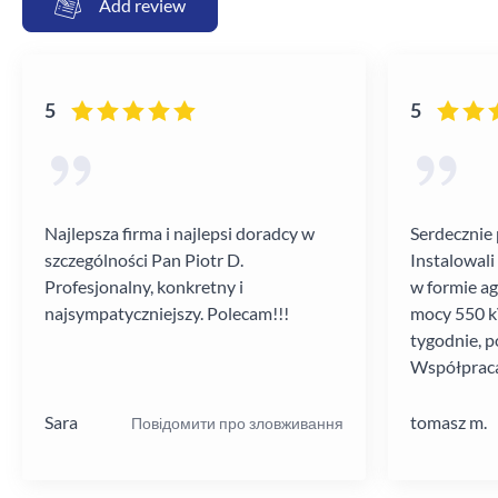
Add review
5
5
Najlepsza firma i najlepsi doradcy w
Serdecznie 
szczególności Pan Piotr D.
Instalowali
Profesjonalny, konkretny i
w formie a
najsympatyczniejszy. Polecam!!!
mocy 550 kV
tygodnie, p
Współpraca
poziomie.
Sara
tomasz m.
Повідомити про зловживання