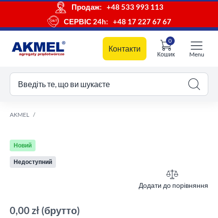
Продаж:
+48 533 993 113
СЕРВІС 24h:
+48 17 227 67 67
0
Контакти
Кошик
Menu
ш кошик
Введіть те, що ви шукаєте
AKMEL
Новий
Недоступний
Додати до порівняння
0,00 zł
(брутто)