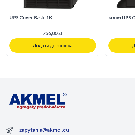
UPS Cover Basic 1K
копія UPS C
756,00 zł
Додати до кошика
Д
zapytania@akmel.eu