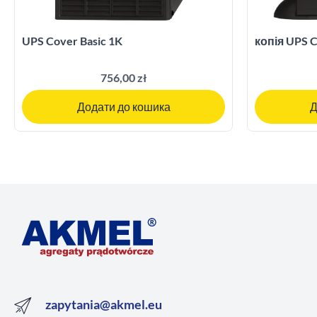
UPS Cover Basic 1K
копія UPS C
756,00 zł
Додати до кошика
Д
zapytania@akmel.eu