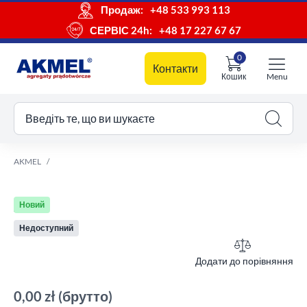
Продаж:
+48 533 993 113
СЕРВІС 24h:
+48 17 227 67 67
0
Контакти
Кошик
Menu
ш кошик
Введіть те, що ви шукаєте
AKMEL
Новий
Недоступний
Додати до порівняння
0,00 zł
(брутто)