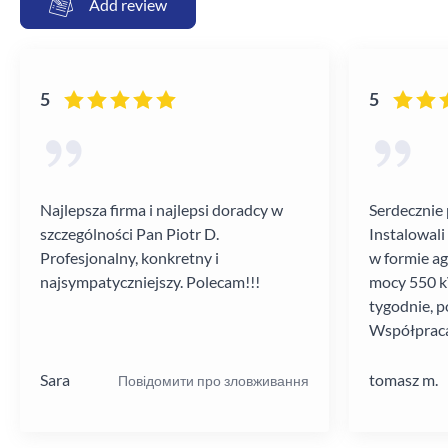
Add review
5
5
Najlepsza firma i najlepsi doradcy w
Serdecznie 
szczególności Pan Piotr D.
Instalowali
Profesjonalny, konkretny i
w formie a
najsympatyczniejszy. Polecam!!!
mocy 550 kV
tygodnie, p
Współpraca
poziomie.
Sara
tomasz m.
Повідомити про зловживання