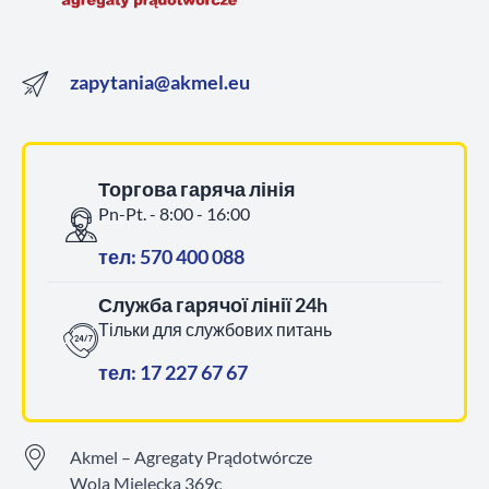
zapytania@akmel.eu
Торгова гаряча лінія
Pn-Pt. - 8:00 - 16:00
тел: 570 400 088
Служба гарячої лінії 24h
Тільки для службових питань
тел: 17 227 67 67
Akmel – Agregaty Prądotwórcze
Wola Mielecka 369c