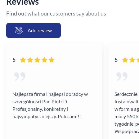
Reviews
Find out what our customers say about us
Add review
5
5
Najlepsza firma i najlepsi doradcy w
Serdecznie 
szczególności Pan Piotr D.
Instalowali
Profesjonalny, konkretny i
w formie a
najsympatyczniejszy. Polecam!!!
mocy 550 kV
tygodnie, p
Współpraca
poziomie.