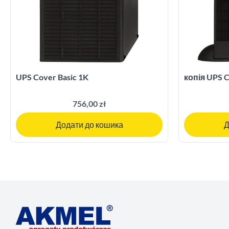
UPS Cover Basic 1K
копія UPS C
756,00 zł
Додати до кошика
Д