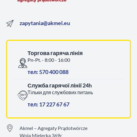
zapytania@akmel.eu
Торгова гаряча лінія
Pn-Pt. - 8:00 - 16:00
тел: 570 400 088
Служба гарячої лінії 24h
Тільки для службових питань
тел: 17 227 67 67
Akmel – Agregaty Prądotwórcze
Wola Mielecka 369c