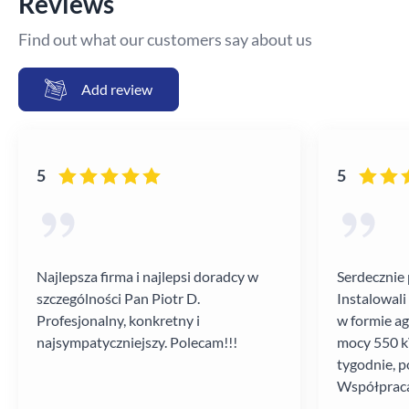
Reviews
Find out what our customers say about us
Add review
5
5
Najlepsza firma i najlepsi doradcy w
Serdecznie 
szczególności Pan Piotr D.
Instalowali
Profesjonalny, konkretny i
w formie a
najsympatyczniejszy. Polecam!!!
mocy 550 kV
tygodnie, p
Współpraca
poziomie.