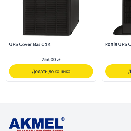
UPS Cover Basic 1K
копія UPS C
756,00 zł
Додати до кошика
Д