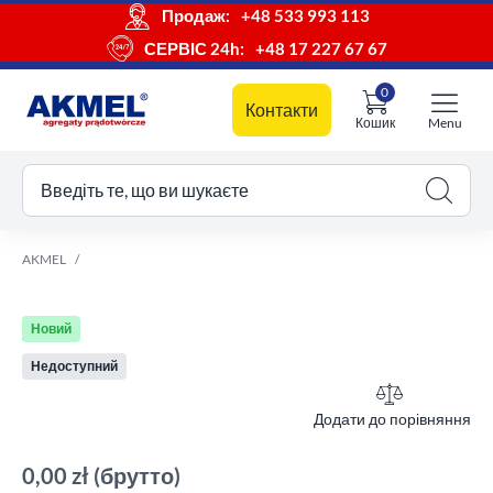
Продаж:
+48 533 993 113
СЕРВІС 24h:
+48 17 227 67 67
0
Контакти
Кошик
Menu
ш кошик
Введіть те, що ви шукаєте
AKMEL
Новий
Недоступний
Додати до порівняння
0,00 zł
(брутто)