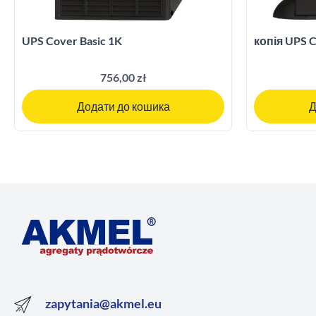
UPS Cover Basic 1K
копія UPS C
756,00 zł
Додати до кошика
Д
zapytania@akmel.eu