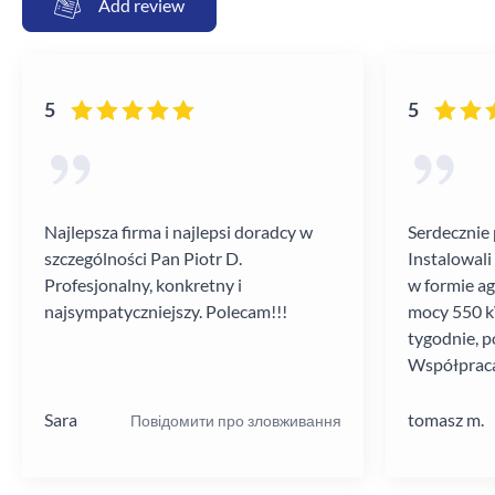
Add review
5
5
Najlepsza firma i najlepsi doradcy w
Serdecznie 
szczególności Pan Piotr D.
Instalowali
Profesjonalny, konkretny i
w formie a
najsympatyczniejszy. Polecam!!!
mocy 550 kV
tygodnie, p
Współpraca
poziomie.
Sara
tomasz m.
Повідомити про зловживання