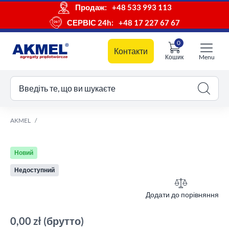
Продаж:
+48 533 993 113
СЕРВІС 24h:
+48 17 227 67 67
0
Контакти
Кошик
Menu
ш кошик
Введіть те, що ви шукаєте
AKMEL
Новий
Недоступний
Додати до порівняння
0,00 zł
(брутто)