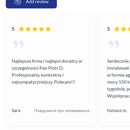
Add review
5
5
Najlepsza firma i najlepsi doradcy w
Serdecznie 
szczególności Pan Piotr D.
Instalowali
Profesjonalny, konkretny i
w formie a
najsympatyczniejszy. Polecam!!!
mocy 550 kV
tygodnie, p
Współpraca
poziomie.
Sara
tomasz m.
Повідомити про зловживання