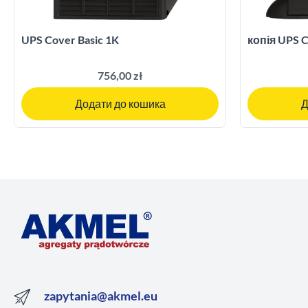
UPS Cover Basic 1K
копія UPS C
756,00 zł
Додати до кошика
Д
zapytania@akmel.eu