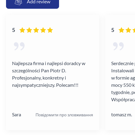
Add review
5
5
Najlepsza firma i najlepsi doradcy w
Serdecznie 
szczególności Pan Piotr D.
Instalowali
Profesjonalny, konkretny i
w formie a
najsympatyczniejszy. Polecam!!!
mocy 550 kV
tygodnie, p
Współpraca
poziomie.
Sara
tomasz m.
Повідомити про зловживання