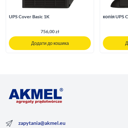
UPS Cover Basic 1K
копія UPS C
756,00 zł
Додати до кошика
Д
zapytania@akmel.eu