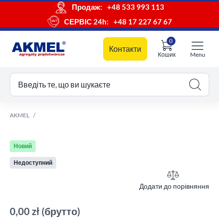
Продаж:
+48 533 993 113
СЕРВІС 24h:
+48 17 227 67 67
0
Контакти
Кошик
Menu
ш кошик
Введіть те, що ви шукаєте
AKMEL
Новий
Недоступний
Додати до порівняння
0,00 zł
(брутто)