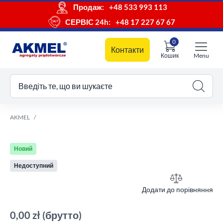
Продаж:
+48 533 993 113
СЕРВІС 24h:
+48 17 227 67 67
0
Контакти
Кошик
Menu
ш кошик
Введіть те, що ви шукаєте
AKMEL
Новий
Недоступний
Додати до порівняння
0,00 zł
(брутто)