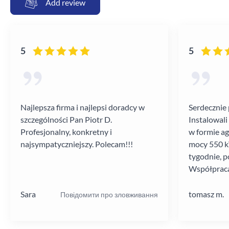
Add review
5
5
Najlepsza firma i najlepsi doradcy w
Serdecznie 
szczególności Pan Piotr D.
Instalowali
Profesjonalny, konkretny i
w formie a
najsympatyczniejszy. Polecam!!!
mocy 550 kV
tygodnie, p
Współpraca
poziomie.
Sara
tomasz m.
Повідомити про зловживання