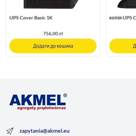
UPS Cover Basic 1K
копія UPS C
756,00 zł
Додати до кошика
Д
zapytania@akmel.eu