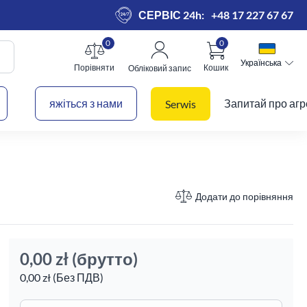
СЕРВІС 24h:
+48 17 227 67 67
0
0
Українська
Українська
Порівняти
Кошик
Обліковий запис
 кошик
яжіться з нами
Запитай про агр
Serwis
Додати до порівняння
0,00 zł
(брутто)
0,00 zł (Без ПДВ)