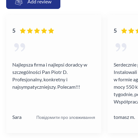
Add review
5
5
Najlepsza firma i najlepsi doradcy w
Serdecznie 
szczególności Pan Piotr D.
Instalowali
Profesjonalny, konkretny i
w formie a
najsympatyczniejszy. Polecam!!!
mocy 550 kV
tygodnie, p
Współpraca
poziomie.
Sara
tomasz m.
Повідомити про зловживання