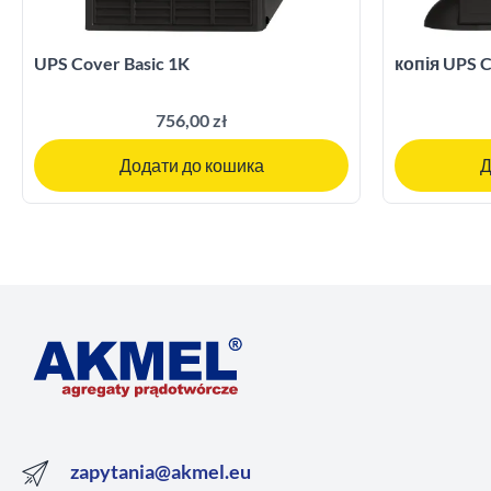
UPS Cover Basic 1K
копія UPS C
756,00 zł
Додати до кошика
Д
zapytania@akmel.eu