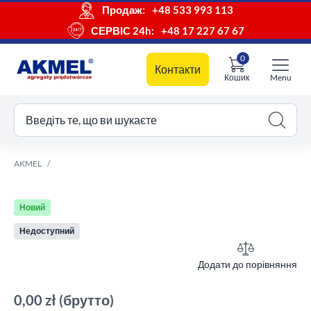
Продаж:
+48 533 993 113
СЕРВІС 24h:
+48 17 227 67 67
0
Контакти
Кошик
Menu
ш кошик
Введіть те, що ви шукаєте
AKMEL
Новий
Недоступний
Додати до порівняння
0,00 zł
(брутто)